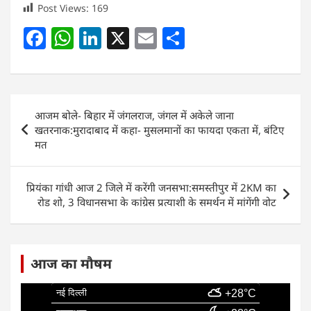
Post Views:
169
F
W
Li
X
E
S
a
h
n
m
h
c
at
k
ai
ar
e
s
e
l
e
Post
आजम बोले- बिहार में जंगलराज, जंगल में अकेले जाना
b
A
dI
navigation
खतरनाक:मुरादाबाद में कहा- मुसलमानों का फायदा एकता में, बंटिए
o
p
n
मत
o
p
k
प्रियंका गांधी आज 2 जिले में करेंगी जनसभा:समस्तीपुर में 2KM का
रोड शो, 3 विधानसभा के कांग्रेस प्रत्याशी के समर्थन में मांगेंगी वोट
आज का मौषम
नई दिल्ली
+28°C