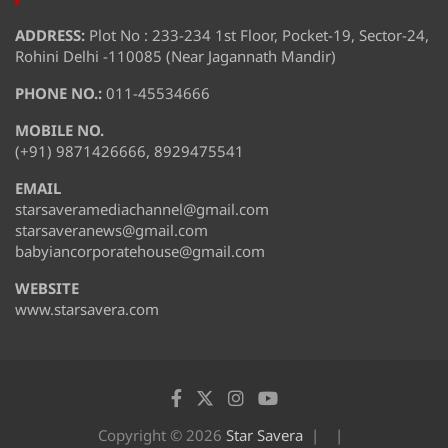
ADDRESS:
Plot No : 233-234 1st Floor, Pocket-19, Sector-24,
Rohini Delhi -110085 (Near Jagannath Mandir)
PHONE NO.:
011-45534666
MOBILE NO.
(+91) 9871426666, 8929475541
EMAIL
starsaveramediachannel@gmail.com
starsaveranews@gmail.com
babyiancorporatehouse@gmail.com
WEBSITE
www.starsavera.com
Copyright © 2026
Star Savera