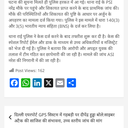
घटना की सूचना मिलते ही पुलिस हरकत में आ गई। थाना राई के PSI
नरेंद्र मौके पर पहुंचे और शिकायत प्राप्त करने के बाद प्राथमिक जांच की।
मौके की परिस्थितियों और शिकायत की पुष्टि के आधार पर अर्जुन के
अपहरण का मामला दर्ज किया गया। पुलिस ने इस मामले में धारा 140(3)
और 3(5) भारतीय न्याय संहिता (BNS) के दर्ज कर लिया है।
थाना राई पुलिस ने केस दर्ज करने के बाद तफ्तीश शुरू कर दी है। केस की
स्पेशल रिपोर्ट ईमेल और डाक के माध्यम से उच्च अधिकारियों व मजिस्ट्रेट
को भेज दी गई है। पुलिस ने बताया कि आरोपी और अपहृत युवक की
तलाश में टीम गठित कर छापेमारी की जा रही है। मामले की जांच ASI
नरेश की निगरानी में की जा रही है।
Post Views:
162
F
W
Li
X
E
S
a
h
n
m
h
c
at
k
ai
ar
e
s
e
l
e
Post
दिल्ली एयरपोर्ट GPS सिस्टम में गड़बड़ी पर दीपेंद्र हुड्डा बोले:साइबर
b
A
dI
navigation
अटैक की साजिश की संभावना, उच्च स्तरीय जांच की मांग