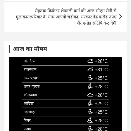
o
p
n
o
p
रोहतक क्रिकेटर शेफाली वर्मा की आज सीएम सैनी से
k
मुलाकात:परिवार के साथ आएंगी चंडीगढ़; सरकार डेढ़ करोड़ रुपए
और ए-ग्रेड सर्टिफिकेट देगी
आज का मौषम
नई दिल्ली
+28°C
राजस्थान
+31°C
मध्य प्रदेश
+25°C
उत्तर प्रदेश
+28°C
कोलकाता
+28°C
ओडिशा
+25°C
महाराष्ट्र
+25°C
बिहार
+28°C
पंजाब
+28°C