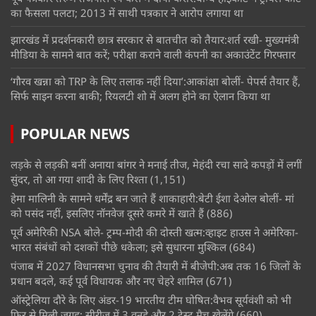
का फैसला पलटा; 2013 में साथी पत्रकार ने आरोप लगाया था
झारखंड में प्रदर्शनकारी छात्र सरकार से बातचीत को तैयार:शर्त रखी- मुख्यमंत्री
मीडिया के सामने बात करें; परीक्षा कराने वाली कंपनी का अकाउंटेंट गिरफ्तार
‘गौरव खन्ना को TRP के लिए तलाक नहीं दिया’:आकांक्षा बोलीं- पेपर्स तैयार हैं,
सिर्फ साइन करना बाकी; रियलटी शो में अलग होने का ऐलान किया था
POPULAR NEWS
लड़के से लड़की बनीं अनाया बांगर ने मनाई तीज, मेहंदी रचा सादे कपड़ों में लगीं
सुंदर, तो आ गया शादी के लिए रिश्ता
(1,151)
हेमा मालिनी के सामने धर्मेंद्र बन जाते हैं शाकाहारी:बेटी ईशा देओल बोलीं- मां
को पसंद नहीं, इसलिए नॉनवेज दूसरे कमरे में खाते हैं
(886)
पूर्व अमेरिकी NSA बोले- ट्रम्प-मोदी की दोस्ती खत्म:व्हाइट हाउस ने अमेरिका-
भारत संबंधों को दशकों पीछे धकेला; इसे सुधारना मुश्किल
(684)
पंजाब में 2027 विधानसभा चुनाव की तैयारी में बीजेपी:अब तक 16 जिलों के
प्रधान बदले, कई पूर्व विधायक और नए चेहरे शामिल
(671)
ऑस्ट्रेलिया दौरे के लिए अंडर-19 भारतीय टीम घोषित:वैभव सूर्यवंशी को भी
फिर से मिली जगह; सीरीज में 3 वनडे और 2 टेस्ट मैच खेलेंगे
(660)