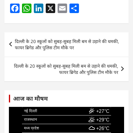
F
W
Li
X
E
S
a
h
n
m
h
c
at
k
ai
ar
e
s
e
l
e
Post
दिल्ली के 20 स्कूलों को सुबह-सुबह मिली बम से उड़ाने की धमकी,
b
A
dI
navigation
फायर ब्रिगेड और पुलिस टीम मौके पर
o
p
n
o
p
दिल्ली के 20 स्कूलों को सुबह-सुबह मिली बम से उड़ाने की धमकी,
k
फायर ब्रिगेड और पुलिस टीम मौके पर
आज का मौषम
नई दिल्ली
+27°C
राजस्थान
+29°C
मध्य प्रदेश
+26°C