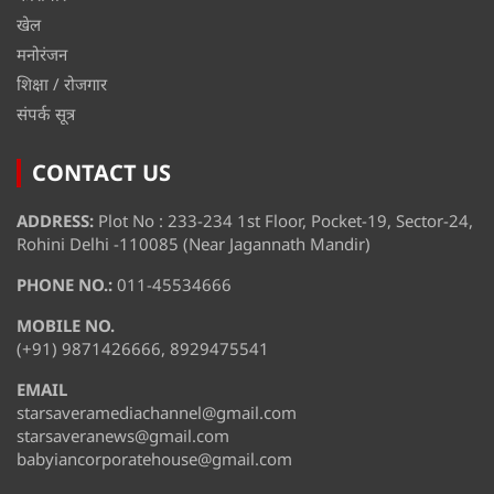
खेल
मनोरंजन
शिक्षा / रोजगार
संपर्क सूत्र
CONTACT US
ADDRESS:
Plot No : 233-234 1st Floor, Pocket-19, Sector-24,
Rohini Delhi -110085 (Near Jagannath Mandir)
PHONE NO.:
011-45534666
MOBILE NO.
(+91) 9871426666, 8929475541
EMAIL
starsaveramediachannel@gmail.com
starsaveranews@gmail.com
babyiancorporatehouse@gmail.com