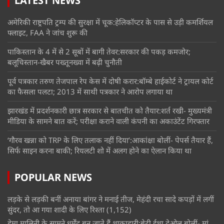
LATEST NEWS
अमेरिकी राष्ट्रपति ट्रम्प की सुरक्षा में चूक:हेलिकॉप्टर के पास से उड़ी कमर्शियल
फ्लाइट, FAA ने जांच शुरू की
पाकिस्तान के 4 में से 2 सूबों में बागी तेवर:सरकार की पकड़ कमजोर;
बलूचिस्तान-खैबर पख्तूनख्वा में बढ़ी चुनौती
पूर्व पत्रकार तरुण तेजपाल रेप केस में दोषी करार:बॉम्बे हाईकोर्ट ने ट्रायल कोर्ट
का फैसला पलटा; 2013 में साथी पत्रकार ने आरोप लगाया था
झारखंड में प्रदर्शनकारी छात्र सरकार से बातचीत को तैयार:शर्त रखी- मुख्यमंत्री
मीडिया के सामने बात करें; परीक्षा कराने वाली कंपनी का अकाउंटेंट गिरफ्तार
‘गौरव खन्ना को TRP के लिए तलाक नहीं दिया’:आकांक्षा बोलीं- पेपर्स तैयार हैं,
सिर्फ साइन करना बाकी; रियलटी शो में अलग होने का ऐलान किया था
POPULAR NEWS
लड़के से लड़की बनीं अनाया बांगर ने मनाई तीज, मेहंदी रचा सादे कपड़ों में लगीं
सुंदर, तो आ गया शादी के लिए रिश्ता
(1,152)
हेमा मालिनी के सामने धर्मेंद्र बन जाते हैं शाकाहारी:बेटी ईशा देओल बोलीं- मां