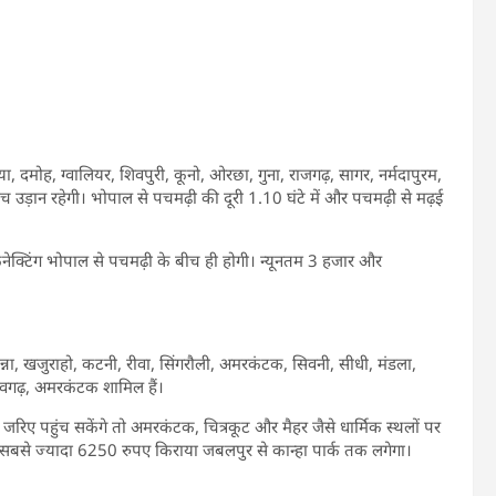
या, दमोह, ग्वालियर, शिवपुरी, कूनो, ओरछा, गुना, राजगढ़, सागर, नर्मदापुरम,
च उड़ान रहेगी। भोपाल से पचमढ़ी की दूरी 1.10 घंटे में और पचमढ़ी से मढ़ई
। कनेक्टिंग भोपाल से पचमढ़ी के बीच ही होगी। न्यूनतम 3 हजार और
पन्ना, खजुराहो, कटनी, रीवा, सिंगरौली, अमरकंटक, सिवनी, सीधी, मंडला,
बांधवगढ़, अमरकंटक शामिल हैं।
े जरिए पहुंच सकेंगे तो अमरकंटक, चित्रकूट और मैहर जैसे धार्मिक स्थलों पर
 सबसे ज्यादा 6250 रुपए किराया जबलपुर से कान्हा पार्क तक लगेगा।