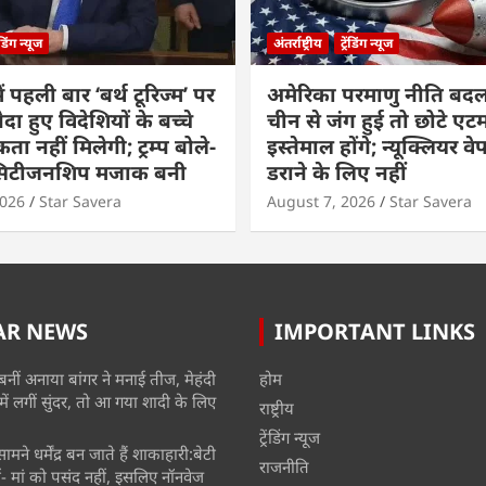
रेंडिंग न्यूज
अंतर्राष्ट्रीय
ट्रेंडिंग न्यूज
ं पहली बार ‘बर्थ टूरिज्म’ पर
अमेरिका परमाणु नीति बदल
ैदा हुए विदेशियों के बच्चे
चीन से जंग हुई तो छोटे एट
ा नहीं मिलेगी; ट्रम्प बोले-
इस्तेमाल होंगे; न्यूक्लियर वे
 सिटीजनशिप मजाक बनी
डराने के लिए नहीं
2026
Star Savera
August 7, 2026
Star Savera
AR NEWS
IMPORTANT LINKS
बनीं अनाया बांगर ने मनाई तीज, मेहंदी
होम
में लगीं सुंदर, तो आ गया शादी के लिए
राष्ट्रीय
ट्रेंडिंग न्यूज
मने धर्मेंद्र बन जाते हैं शाकाहारी:बेटी
राजनीति
- मां को पसंद नहीं, इसलिए नॉनवेज