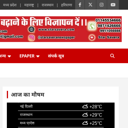
मध्य प्रदेश
महाराष्ट्र
राजस्थान
हरियाणा
न्य
EPAPER
संपर्क सूत्र
आज का मौषम
नई दिल्ली
+28°C
राजस्थान
+29°C
मध्य प्रदेश
+25°C