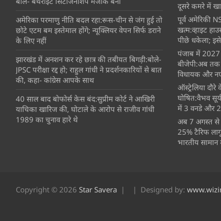
बोले- बर्थराइट सिटीजनशिप मजाक बनी
दूसरे कमरे में खात
पूर्व अमेरिकी NS
अमेरिका परमाणु नीति बदल रहा:रूस-चीन से जंग हुई तो
खत्म:व्हाइट हाउ
छोटे एटम बम इस्तेमाल होंगे; न्यूक्लियर वेपन सिर्फ डराने
पीछे धकेला; इसे
के लिए नहीं
पंजाब में 2027 
झारखंड में अनशन कर रहे छात्र की तबीयत बिगड़ी:बोले-
बीजेपी:अब तक 16
JPSC परीक्षा रद्द हो; राहुल गांधी ने प्रदर्शनकारियों से बात
विधायक और नए 
की, कहा- कांग्रेस आपके साथ
ऑस्ट्रेलिया दौर
घोषित:वैभव सूर
40 साल बाद बोफोर्स केस बंद:सुप्रीम कोर्ट ने आखिरी
में 3 वनडे और 2 ट
याचिका खारिज की, घोटाले के आरोप से राजीव गांधी
1989 का चुनाव हारे थे
अब 7 अगस्त से 
25% टैरिफ लागू
भारतीय सामान मह
Copyright © 2026
Star Savera
Designed by:
www.wizi