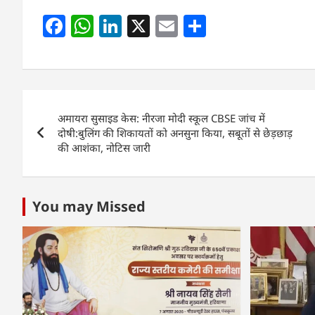
F
W
Li
X
E
S
a
h
n
m
h
c
at
k
ai
ar
e
s
e
l
e
Post
b
A
dI
अमायरा सुसाइड केस: नीरजा मोदी स्कूल CBSE जांच में
navigation
o
p
n
दोषी:बुलिंग की शिकायतों को अनसुना किया, सबूतों से छेड़छाड़
की आशंका, नोटिस जारी
o
p
k
You may Missed