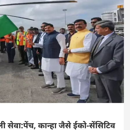
ली सेवा:पेंच, कान्हा जैसे ईको-सेंसिटिव