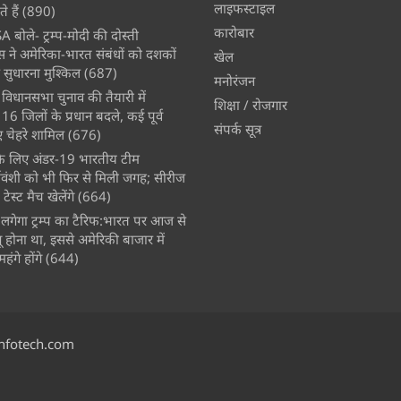
लाइफस्टाइल
े हैं
(890)
कारोबार
A बोले- ट्रम्प-मोदी की दोस्ती
स ने अमेरिका-भारत संबंधों को दशकों
खेल
 सुधारना मुश्किल
(687)
मनोरंजन
विधानसभा चुनाव की तैयारी में
शिक्षा / रोजगार
 जिलों के प्रधान बदले, कई पूर्व
संपर्क सूत्र
चेहरे शामिल
(676)
े के लिए अंडर-19 भारतीय टीम
्यवंशी को भी फिर से मिली जगह; सीरीज
ेस्ट मैच खेलेंगे
(664)
लगेगा ट्रम्प का टैरिफ:भारत पर आज से
 होना था, इससे अमेरिकी बाजार में
ंगे होंगे
(644)
nfotech.com