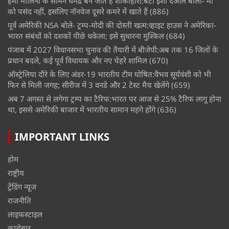
हेमा मालिनी के सामने धर्मेंद्र बन जाते हैं शाकाहारी:बेटी ईशा देओल बोलीं- मां
को पसंद नहीं, इसलिए नॉनवेज दूसरे कमरे में खाते हैं
(886)
पूर्व अमेरिकी NSA बोले- ट्रम्प-मोदी की दोस्ती खत्म:व्हाइट हाउस ने अमेरिका-
भारत संबंधों को दशकों पीछे धकेला; इसे सुधारना मुश्किल
(684)
पंजाब में 2027 विधानसभा चुनाव की तैयारी में बीजेपी:अब तक 16 जिलों के
प्रधान बदले, कई पूर्व विधायक और नए चेहरे शामिल
(670)
ऑस्ट्रेलिया दौरे के लिए अंडर-19 भारतीय टीम घोषित:वैभव सूर्यवंशी को भी
फिर से मिली जगह; सीरीज में 3 वनडे और 2 टेस्ट मैच खेलेंगे
(659)
अब 7 अगस्त से लगेगा ट्रम्प का टैरिफ:भारत पर आज से 25% टैरिफ लागू होना
था, इससे अमेरिकी बाजार में भारतीय सामान महंगे होंगे
(636)
IMPORTANT LINKS
होम
राष्ट्रीय
ट्रेंडिंग न्यूज
राजनीति
लाइफस्टाइल
कारोबार