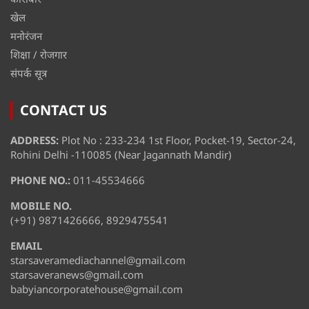
खेल
मनोरंजन
शिक्षा / रोजगार
संपर्क सूत्र
CONTACT US
ADDRESS:
Plot No : 233-234 1st Floor, Pocket-19, Sector-24,
Rohini Delhi -110085 (Near Jagannath Mandir)
PHONE NO.:
011-45534666
MOBILE NO.
(+91) 9871426666, 8929475541
EMAIL
starsaveramediachannel@gmail.com
starsaveranews@gmail.com
babyiancorporatehouse@gmail.com