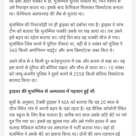
कि इसी आटा चक्की में डॉ. मुजम्मिल यूरिया पीसता था, फिर मशीन से
उसे रिफाइन करता था। इसके बाद केमिकल मिलाकर विस्फोटक बनाता
था। केमिकल अलफलाह की लैब से चुराया था।
मुजम्मिल की निशानदेही पर ही ड्राइवर को दबोचा गया है। ड्राइवर ने जांच
टीम को बताया कि मुजम्मिल चक्की उसके घर रख आया था। तब उसने
इसे बहन का दहेज बताया था। थोड़े दिन बाद वह चक्की धौज ले गया।
मुजम्मिल जिस कमरे में यूरिया पीसता था, वहीं से 9 नवंबर को पुलिस ने
360 किलो अमोनियम नाइट्रेट और अन्य विस्फोटक जब्त किए थे।
उसने धौज से 4 किमी दूर फतेहपुरतगा में एक और कमरा ले रखा था। वह
इस कमरे से यूरिया की बोरियां रखता और धौज ले जाता था।। 10 नवंबर
को जम्मू-कश्मीर पुलिस ने दूसरे कमरे से 2558 किलो संदिग्ध विस्फोटक
बरामद किया था।
ड्राइवर की मुजम्मिल से अस्पताल में पहचान हुई थी
सूत्रों के अनुसार, टैक्सी ड्राइवर ने NIA को बताया कि वह 20 साल से
धौज स्थित गांव में अपनी बहन के यहां रहता है। वह सैनिक कॉलोनी स्थित
एक स्कूल के लिए कैब चलाता है। करीब चार साल उसके छोटे बेटे पर गर्म
दूध गिर गया था। इससे वह झुलस गया और उसे गंभीर हालत में अल
फलाह मेडिकल कॉलेज एवं अस्पताल में भर्ती कराया गया। वहां डॉ.
मुजम्मिल ने उसके बेटे का इलाज किया था। दोनों की जान-पहचान हुई