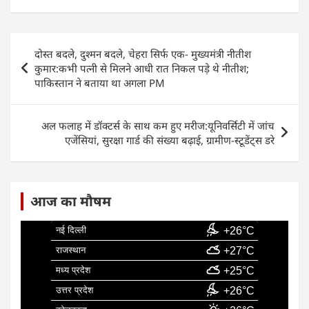
c
at
k
ai
ar
e
s
e
l
e
Post
दोस्त बदले, दुश्मन बदले, चेहरा सिर्फ एक- मुख्यमंत्री नीतीश
b
A
dI
navigation
कुमार:कभी पत्नी से मिलने आधी रात निकल पड़े थे नीतीश;
o
p
n
पाकिस्तान ने बताया था अगला PM
o
p
k
अल फलाह में डॉक्टर्स के साथ कम हुए मरीज:यूनिवर्सिटी में जांच
एजेंसियां, सुरक्षा गार्ड की संख्या बढ़ाई, ग्रामीण-स्टूडेंट्स डरे
आज का मौषम
नई दिल्ली
+26°C
राजस्थान
+27°C
मध्य प्रदेश
+25°C
उत्तर प्रदेश
+26°C