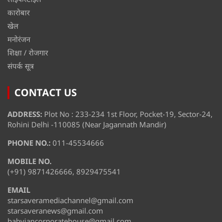
कारोबार
खेल
मनोरंजन
शिक्षा / रोजगार
संपर्क सूत्र
CONTACT US
ADDRESS:
Plot No : 233-234 1st Floor, Pocket-19, Sector-24,
Rohini Delhi -110085 (Near Jagannath Mandir)
PHONE NO.:
011-45534666
MOBILE NO.
(+91) 9871426666, 8929475541
EMAIL
starsaveramediachannel@gmail.com
starsaveranews@gmail.com
babyiancorporatehouse@gmail.com