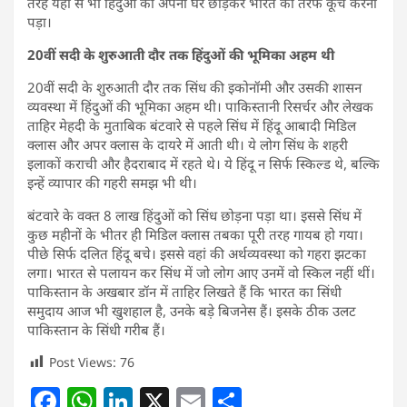
तरह यहां से भी हिंदुओं को अपना घर छोड़कर भारत की तरफ कूच करना
पड़ा।
20वीं सदी के शुरुआती दौर तक हिंदुओं की भूमिका अहम थी
20वीं सदी के शुरुआती दौर तक सिंध की इकोनॉमी और उसकी शासन
व्यवस्था में हिंदुओं की भूमिका अहम थी। पाकिस्तानी रिसर्चर और लेखक
ताहिर मेहदी के मुताबिक बंटवारे से पहले सिंध में हिंदू आबादी मिडिल
क्लास और अपर क्लास के दायरे में आती थी। ये लोग सिंध के शहरी
इलाकों कराची और हैदराबाद में रहते थे। ये हिंदू न सिर्फ स्किल्ड थे, बल्कि
इन्हें व्यापार की गहरी समझ भी थी।
बंटवारे के वक्त 8 लाख हिंदुओं को सिंध छोड़ना पड़ा था। इससे सिंध में
कुछ महीनों के भीतर ही मिडिल क्लास तबका पूरी तरह गायब हो गया।
पीछे सिर्फ दलित हिंदू बचे। इससे वहां की अर्थव्यवस्था को गहरा झटका
लगा। भारत से पलायन कर सिंध में जो लोग आए उनमें वो स्किल नहीं थीं।
पाकिस्तान के अखबार डॉन में ताहिर लिखते हैं कि भारत का सिंधी
समुदाय आज भी खुशहाल है, उनके बड़े बिजनेस हैं। इसके ठीक उलट
पाकिस्तान के सिंधी गरीब हैं।
Post Views:
76
F
W
Li
X
E
S