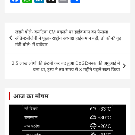
a
h
n
m
h
c
at
k
ai
ar
e
s
e
l
e
Post
खड़गे बोले- कर्नाटक CM बदलने पर हाईकमान का फैसला
b
A
dI
navigation
अंतिम:बीजेपी ने पूछा- राष्ट्रीय अध्यक्ष हाईकमान नहीं, तो कौन? गृह
o
p
n
मंत्री बोले- मैं दावेदार
o
p
k
2.5 लाख लोगों की छंटनी कर बंद हुआ DoGE:मस्क की अगुआई में
बना था, ट्रम्प ने तय समय से 8 महीने पहले खत्म किया
आज का मौषम
नई दिल्ली
+33°C
राजस्थान
+30°C
मध्य प्रदेश
+26°C
उत्तर प्रदेश