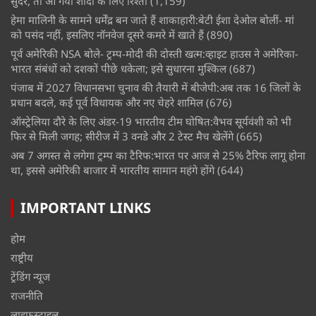
सुंदर, तो आ गया शादी के लिए रिश्ता
(1,159)
हेमा मालिनी के सामने धर्मेंद्र बन जाते हैं शाकाहारी:बेटी ईशा देओल बोलीं- मां
को पसंद नहीं, इसलिए नॉनवेज दूसरे कमरे में खाते हैं
(890)
पूर्व अमेरिकी NSA बोले- ट्रम्प-मोदी की दोस्ती खत्म:व्हाइट हाउस ने अमेरिका-
भारत संबंधों को दशकों पीछे धकेला; इसे सुधारना मुश्किल
(687)
पंजाब में 2027 विधानसभा चुनाव की तैयारी में बीजेपी:अब तक 16 जिलों के
प्रधान बदले, कई पूर्व विधायक और नए चेहरे शामिल
(676)
ऑस्ट्रेलिया दौरे के लिए अंडर-19 भारतीय टीम घोषित:वैभव सूर्यवंशी को भी
फिर से मिली जगह; सीरीज में 3 वनडे और 2 टेस्ट मैच खेलेंगे
(665)
अब 7 अगस्त से लगेगा ट्रम्प का टैरिफ:भारत पर आज से 25% टैरिफ लागू होना
था, इससे अमेरिकी बाजार में भारतीय सामान महंगे होंगे
(644)
IMPORTANT LINKS
होम
राष्ट्रीय
ट्रेंडिंग न्यूज
राजनीति
लाइफस्टाइल