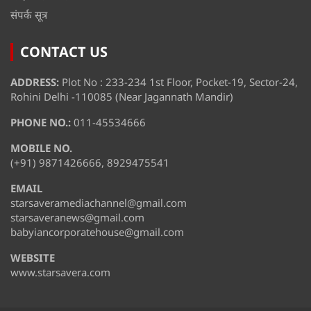
संपर्क सूत्र
CONTACT US
ADDRESS:
Plot No : 233-234 1st Floor, Pocket-19, Sector-24,
Rohini Delhi -110085 (Near Jagannath Mandir)
PHONE NO.:
011-45534666
MOBILE NO.
(+91) 9871426666, 8929475541
EMAIL
starsaveramediachannel@gmail.com
starsaveranews@gmail.com
babyiancorporatehouse@gmail.com
WEBSITE
www.starsavera.com