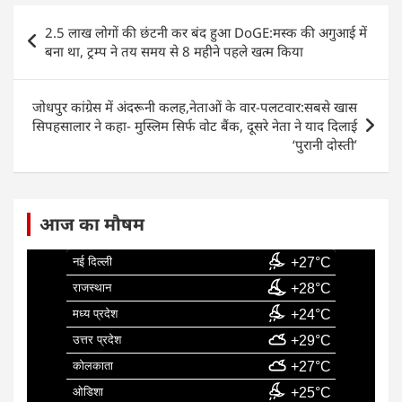
e
s
e
l
e
Post
2.5 लाख लोगों की छंटनी कर बंद हुआ DoGE:मस्क की अगुआई में
b
A
dI
navigation
बना था, ट्रम्प ने तय समय से 8 महीने पहले खत्म किया
o
p
n
o
p
जोधपुर कांग्रेस में अंदरूनी कलह,नेताओं के वार-पलटवार:सबसे खास
k
सिपहसालार ने कहा- मुस्लिम सिर्फ वोट बैंक, दूसरे नेता ने याद दिलाई
‘पुरानी दोस्ती’
आज का मौषम
नई दिल्ली
+27°C
राजस्थान
+28°C
मध्य प्रदेश
+24°C
उत्तर प्रदेश
+29°C
कोलकाता
+27°C
ओडिशा
+25°C