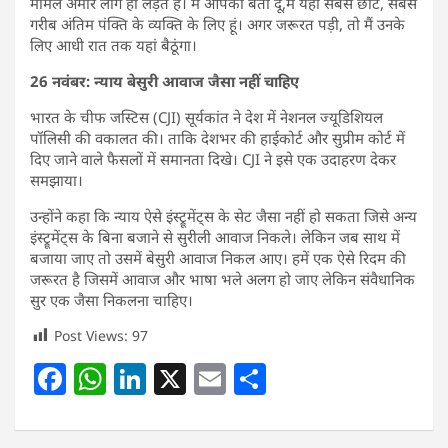
मामले अमीर लोग ही लड़ते हैं। मैं आपको बता दूं,मैं यहां सबसे छोटे, सबसे
गरीब अंतिम पंक्ति के व्यक्ति के लिए हूं। अगर जरूरत पड़ी, तो मैं उनके
लिए आधी रात तक यहां बैठूंगा।
26 नवंबर: न्याय बेसुरी आवाज जैसा नहीं चाहिए
भारत के चीफ जस्टिस (CJI) सूर्यकांत ने देश में नेशनल ज्यूडिशियल
पॉलिसी की वकालत की। ताकि देशभर की हाईकोर्ट और सुप्रीम कोर्ट में
दिए जाने वाले फैसलों में समानता दिखे। CJI ने इसे एक उदाहरण देकर
समझाया।
उन्होंने कहा कि न्याय ऐसे इंस्ट्रूमेंट्स के सेट जैसा नहीं हो सकता जिसे अन्य
इंस्ट्रूमेंट्स के बिना बजाने से सुरीली आवाज निकले। लेकिन जब साथ में
बजाया जाए तो उसमें बेसुरी आवाज निकल आए। हमें एक ऐसे रिदम की
जरूरत है जिसमें आवाज और भाषा भले अलग हो जाए लेकिन संवैधानिक
सुर एक जैसा निकलना चाहिए।
Post Views:
97
F
W
Li
X
E
S
a
h
n
m
h
c
at
k
ai
ar