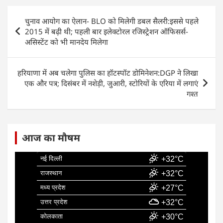
e
s
e
l
e
Post
चुनाव आयोग का ऐलान- BLO को मिलेगी डबल सैलरी:इससे पहले
b
A
dI
navigation
2015 में बढ़ी थी; पहली बार इलेक्टोरल रजिस्ट्रेशन ऑफिसर्स-
o
p
n
असिस्टेंट को भी मानदेय मिलेगा
o
p
k
हरियाणा में अब चलेगा पुलिस का हॉटस्पॉट डोमिनेशन:DGP ने लिखा
एक और पत्र; दिसंबर में नशेड़ी, जुआरी, स्टोरियों के एरिया में लगाएं
गश्त
आज का मौषम
नई दिल्ली
+32°C
राजस्थान
+32°C
मध्य प्रदेश
+27°C
उत्तर प्रदेश
+32°C
कोलकाता
+30°C