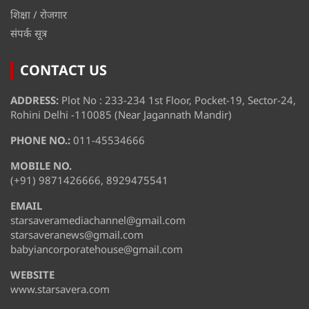
शिक्षा / रोजगार
संपर्क सूत्र
CONTACT US
ADDRESS:
Plot No : 233-234 1st Floor, Pocket-19, Sector-24,
Rohini Delhi -110085 (Near Jagannath Mandir)
PHONE NO.:
011-45534666
MOBILE NO.
(+91) 9871426666, 8929475541
EMAIL
starsaveramediachannel@gmail.com
starsaveranews@gmail.com
babyiancorporatehouse@gmail.com
WEBSITE
www.starsavera.com