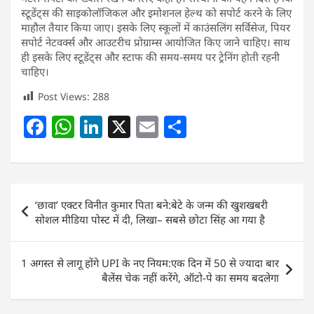
स्टूडेंट्स की साइकोलॉजिकल और इमोशनल हेल्थ को सपोर्ट करने के लिए
माहौल तैयार किया जाए। इसके लिए स्कूलों में काउंसलिंग सर्विसेज, पियर
सपोर्ट नेटवर्क्स और आउटरीच प्रोग्राम्स आयोजित किए जाने चाहिए। साथ
ही इसके लिए स्टूडेंट्स और स्टाफ की समय-समय पर ट्रेनिंग होती रहनी
चाहिए।
Post Views:
288
F
W
Li
X
E
S
a
h
n
m
h
c
at
k
ai
ar
e
s
e
l
e
Post
‘छावा’ एक्टर विनीत कुमार पिता बने:बेटे के जन्म की खुशखबरी
b
A
dI
navigation
सोशल मीडिया पोस्ट में दी, लिखा– सबसे छोटा सिंह आ गया है
o
p
n
o
p
1 अगस्त से लागू होंगे UPI के नए नियम:एक दिन में 50 से ज्यादा बार
k
बैलेंस चेक नहीं करेंगे, ऑटो-पे का समय बदलेगा