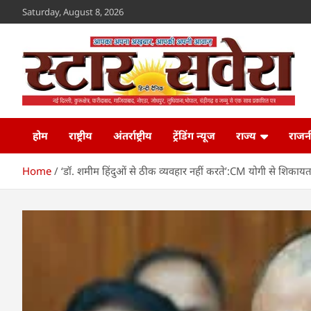
Skip
Saturday, August 8, 2026
to
content
Star Savera
www.starsavera.com
होम
राष्ट्रीय
अंतर्राष्ट्रीय
ट्रेंडिंग न्यूज
राज्य
राजन
Home
‘डॉ. शमीम हिंदुओं से ठीक व्यवहार नहीं करते’:CM योगी से शिकाय