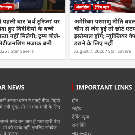
रेंडिंग न्यूज
अंतर्राष्ट्रीय
ट्रेंडिंग न्यूज
ं पहली बार ‘बर्थ टूरिज्म’ पर
अमेरिका परमाणु नीति बदल
ैदा हुए विदेशियों के बच्चे
चीन से जंग हुई तो छोटे एट
ा नहीं मिलेगी; ट्रम्प बोले-
इस्तेमाल होंगे; न्यूक्लियर वे
 सिटीजनशिप मजाक बनी
डराने के लिए नहीं
2026
Star Savera
August 7, 2026
Star Savera
AR NEWS
IMPORTANT LINKS
बनीं अनाया बांगर ने मनाई तीज, मेहंदी
होम
में लगीं सुंदर, तो आ गया शादी के लिए
राष्ट्रीय
ट्रेंडिंग न्यूज
मने धर्मेंद्र बन जाते हैं शाकाहारी:बेटी
राजनीति
- मां को पसंद नहीं, इसलिए नॉनवेज
लाइफस्टाइल
े हैं
(890)