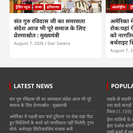
ट्रेंडिंग न्यूज
राज्य
हरियाणा
अंतर्राष्ट्रीय
ट्
संत गुरु रविदास जी का समरसता
अमेरिका मे
संदेश आज भी पूरे समाज के लिए
रोक:यहां प
प्रेरणास्रोत : मुख्यमंत्री
को नागरिकत
बर्थराइट
August 7, 2026
Star Savera
August 7, 
LATEST NEWS
POPUL
संत गुरु रविदास जी का समरसता संदेश आज भी पूरे
लड़के से लड़की 
समाज के लिए प्रेरणास्रोत : मुख्यमंत्री
रचा सादे कपड़ों 
रिश्ता
(1,159)
अमेरिका में पहली बार ‘बर्थ टूरिज्म’ पर रोक:यहां पैदा
हेमा मालिनी के सा
हुए विदेशियों के बच्चे को नागरिकता नहीं मिलेगी; ट्रम्प
ईशा देओल बोलीं
बोले- बर्थराइट सिटीजनशिप मजाक बनी
दूसरे कमरे में खात