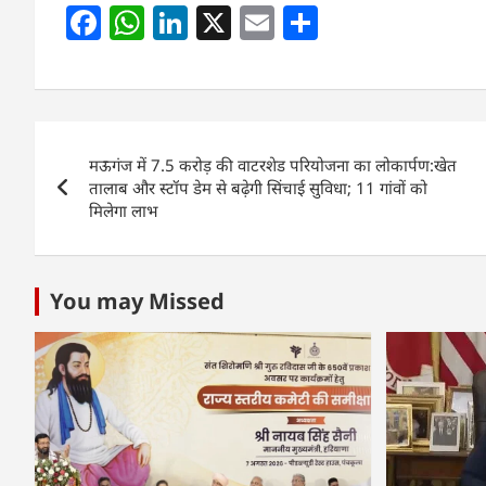
F
W
Li
X
E
S
a
h
n
m
h
c
at
k
ai
ar
e
s
e
l
e
Post
b
A
dI
मऊगंज में 7.5 करोड़ की वाटरशेड परियोजना का लोकार्पण:खेत
navigation
o
p
n
तालाब और स्टॉप डेम से बढ़ेगी सिंचाई सुविधा; 11 गांवों को
मिलेगा लाभ
o
p
k
You may Missed