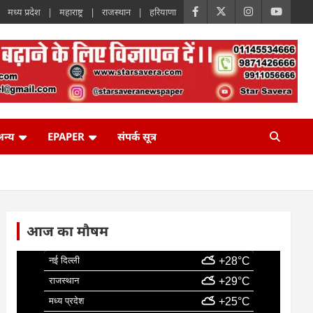
मध्य प्रदेश
महाराष्ट्र
राजस्थान
हरियाणा
न्य
EPAPER
संपर्क सूत्र
आज का मौषम
नई दिल्ली
+28°C
राजस्थान
+29°C
मध्य प्रदेश
+25°C