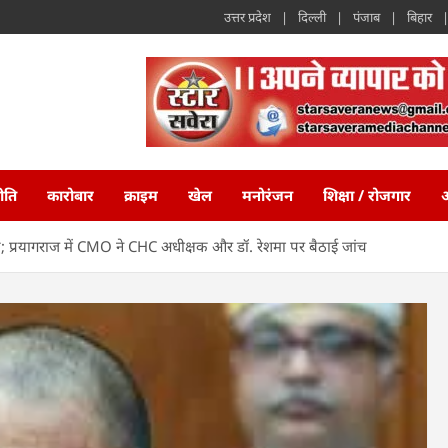
उत्तर प्रदेश
दिल्ली
पंजाब
बिहार
ीति
कारोबार
क्राइम
खेल
मनोरंजन
शिक्षा / रोजगार
अ
त; प्रयागराज में CMO ने CHC अधीक्षक और डॉ. रेशमा पर बैठाई जांच