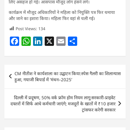
लिए असहज हो गई। आसपास मौजूद लोग हंसने लगे।
कार्यक्रम में मौजूद अधिकारियों ने महिला को नियुक्ति पत्र फिर थमाया
और जाने का इशारा किया। महिला फिर वहां से चली गई।
Post Views:
134
F
W
Li
X
E
S
a
h
n
m
h
c
at
k
ai
ar
e
s
e
l
e
Post
CM नीतीश ने कार्यशाला का उद्घाटन किया:स्पेस गैलरी का शिलान्यास
b
A
dI
navigation
हुआ, गयाजी बिपार्ड में ‘मंथन–2025’
o
p
n
o
p
दिल्ली में प्रदूषण, 50% वर्क फ्रॉम होम नियम लागू:सरकारी-प्राइवेट
k
दफ्तरों में सिर्फ आधे कर्मचारी जाएंगे; मजदूरों के खातों में ₹10 हजार
ट्रांसफर करेगी सरकार