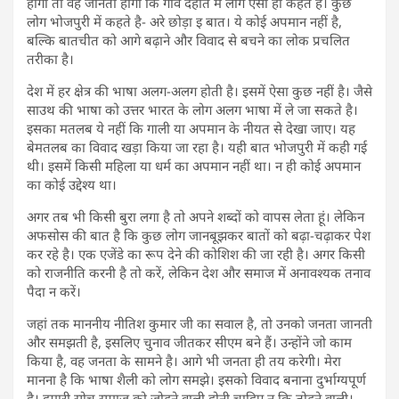
होगा तो वह जानता होगा कि गांव देहात में लोग ऐसा ही कहते हैं। कुछ
लोग भोजपुरी में कहते है- अरे छोड़ा इ बात। ये कोई अपमान नहीं है,
बल्कि बातचीत को आगे बढ़ाने और विवाद से बचने का लोक प्रचलित
तरीका है।
देश में हर क्षेत्र की भाषा अलग-अलग होती है। इसमें ऐसा कुछ नहीं है। जैसे
साउथ की भाषा को उत्तर भारत के लोग अलग भाषा में ले जा सकते है।
इसका मतलब ये नहीं कि गाली या अपमान के नीयत से देखा जाए। यह
बेमतलब का विवाद खड़ा किया जा रहा है। यही बात भोजपुरी में कही गई
थी। इसमें किसी महिला या धर्म का अपमान नहीं था। न ही कोई अपमान
का कोई उद्देश्य था।
अगर तब भी किसी बुरा लगा है तो अपने शब्दों को वापस लेता हूं। लेकिन
अफसोस की बात है कि कुछ लोग जानबूझकर बातों को बढ़ा-चढ़ाकर पेश
कर रहे है। एक एजेंडे का रूप देने की कोशिश की जा रही है। अगर किसी
को राजनीति करनी है तो करें, लेकिन देश और समाज में अनावश्यक तनाव
पैदा न करें।
जहां तक माननीय नीतिश कुमार जी का सवाल है, तो उनको जनता जानती
और समझती है, इसलिए चुनाव जीतकर सीएम बने हैं। उन्होंने जो काम
किया है, वह जनता के सामने है। आगे भी जनता ही तय करेगी। मेरा
मानना है कि भाषा शैली को लोग समझे। इसको विवाद बनाना दुर्भाग्यपूर्ण
है। हमारी सोच समाज को जोड़ने वाली होनी चाहिए न कि तोड़ने वाली।