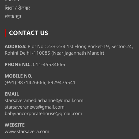
शिक्षा / रोजगार
संपर्क सूत्र
CONTACT US
ADDRESS:
Plot No : 233-234 1st Floor, Pocket-19, Sector-24,
Rohini Delhi -110085 (Near Jagannath Mandir)
PHONE NO.:
011-45534666
MOBILE NO.
(+91) 9871426666, 8929475541
EMAIL
starsaveramediachannel@gmail.com
starsaveranews@gmail.com
babyiancorporatehouse@gmail.com
WEBSITE
www.starsavera.com