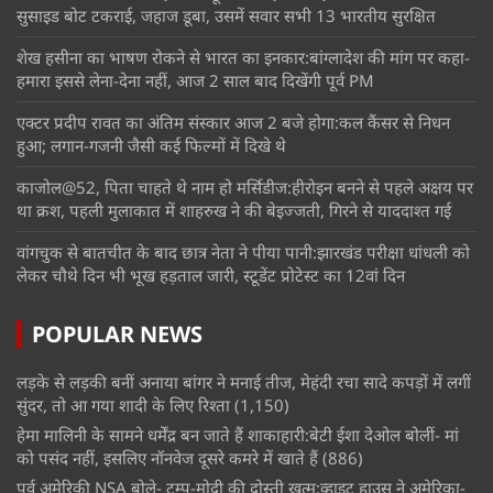
सुसाइड बोट टकराई, जहाज डूबा, उसमें सवार सभी 13 भारतीय सुरक्षित
शेख हसीना का भाषण रोकने से भारत का इनकार:बांग्लादेश की मांग पर कहा-
हमारा इससे लेना-देना नहीं, आज 2 साल बाद दिखेंगी पूर्व PM
एक्टर प्रदीप रावत का अंतिम संस्कार आज 2 बजे होगा:कल कैंसर से निधन
हुआ; लगान-गजनी जैसी कई फिल्मों में दिखे थे
काजोल@52, पिता चाहते थे नाम हो मर्सिडीज:हीरोइन बनने से पहले अक्षय पर
था क्रश, पहली मुलाकात में शाहरुख ने की बेइज्जती, गिरने से याददाश्त गई
वांगचुक से बातचीत के बाद छात्र नेता ने पीया पानी:झारखंड परीक्षा धांधली को
लेकर चौथे दिन भी भूख हड़ताल जारी, स्टूडेंट प्रोटेस्ट का 12वां दिन
POPULAR NEWS
लड़के से लड़की बनीं अनाया बांगर ने मनाई तीज, मेहंदी रचा सादे कपड़ों में लगीं
सुंदर, तो आ गया शादी के लिए रिश्ता
(1,150)
हेमा मालिनी के सामने धर्मेंद्र बन जाते हैं शाकाहारी:बेटी ईशा देओल बोलीं- मां
को पसंद नहीं, इसलिए नॉनवेज दूसरे कमरे में खाते हैं
(886)
पूर्व अमेरिकी NSA बोले- ट्रम्प-मोदी की दोस्ती खत्म:व्हाइट हाउस ने अमेरिका-