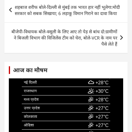
e
s
e
l
e
Post
शहबाज शरीफ बोले-दिल्ली से मुंबई तक भारत हार नहीं भूलेगा:मोदी
b
A
dI
navigation
सरकार को सबक सिखाया; 6 लड़ाकू विमान गिराने का दावा किया
o
p
n
o
p
बीजेपी-विधायक बोले-वसूली के लिए आए तो पेड़ से बांध दो:ग्रामीणों
k
ने बिजली विभाग की विजिलेंस टीम को घेरा, बोले-VCR के नाम पर
पैसे लेते हैं
आज का मौषम
नई दिल्ली
+28°C
राजस्थान
+30°C
मध्य प्रदेश
+28°C
उत्तर प्रदेश
+27°C
कोलकाता
+27°C
ओडिशा
+27°C