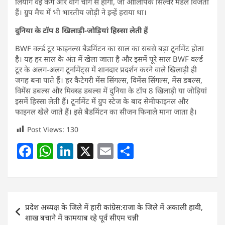
लियांग वेइ केंग और वांग चांग से होगा, जो ओलिंपिक सिल्वर मेडल विजेता
हैं। ग्रुप मैच में भी भारतीय जोड़ी ने इन्हें हराया था।
दुनिया के टॉप 8 खिलाड़ी-जोड़ियां हिस्सा लेती हैं
BWF वर्ल्ड टूर फाइनल्स बैडमिंटन का साल का सबसे बड़ा टूर्नामेंट होता
है। यह हर साल के अंत में खेला जाता है और इसमें पूरे साल BWF वर्ल्ड
टूर के अलग-अलग टूर्नामेंट्स में शानदार प्रदर्शन करने वाले खिलाड़ी ही
जगह बना पाते हैं। हर कैटेगरी मेंस सिंगल्स, विमेंस सिंगल्स, मेंस डबल्स,
विमेंस डबल्स और मिक्स्ड डबल्स में दुनिया के टॉप 8 खिलाड़ी या जोड़ियां
इसमें हिस्सा लेती हैं। टूर्नामेंट में ग्रुप स्टेज के बाद सेमीफाइनल और
फाइनल खेले जाते हैं। इसे बैडमिंटन का सीजन फिनाले माना जाता है।
Post Views:
130
F
W
Li
X
E
S
a
h
n
m
h
c
at
k
ai
ar
e
s
e
l
e
Post
प्रदेश अध्यक्ष के जिले में हारी कांग्रेस:राजा के जिले में अकाली हावी,
b
A
dI
navigation
शाख बचाने में कामयाब रहे पूर्व सीएम चन्नी