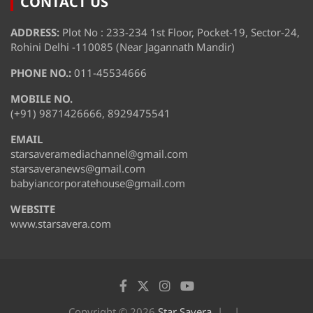
CONTACT US
ADDRESS:
Plot No : 233-234 1st Floor, Pocket-19, Sector-24,
Rohini Delhi -110085 (Near Jagannath Mandir)
PHONE NO.:
011-45534666
MOBILE NO.
(+91) 9871426666, 8929475541
EMAIL
starsaveramediachannel@gmail.com
starsaveranews@gmail.com
babyiancorporatehouse@gmail.com
WEBSITE
www.starsavera.com
Copyright © 2026
Star Savera