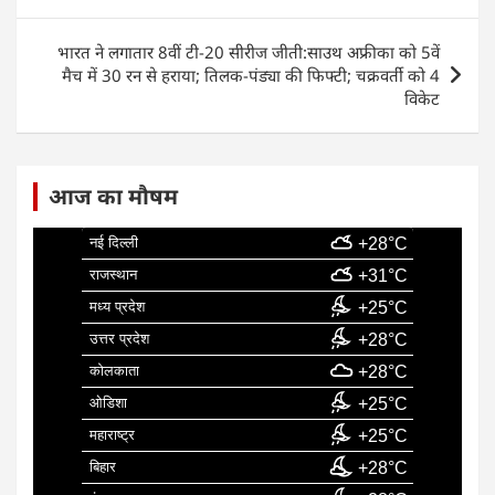
o
p
n
o
p
भारत ने लगातार 8वीं टी-20 सीरीज जीती:साउथ अफ्रीका को 5वें
k
मैच में 30 रन से हराया; तिलक-पंड्या की फिफ्टी; चक्रवर्ती को 4
विकेट
आज का मौषम
नई दिल्ली
+28°C
राजस्थान
+31°C
मध्य प्रदेश
+25°C
उत्तर प्रदेश
+28°C
कोलकाता
+28°C
ओडिशा
+25°C
महाराष्ट्र
+25°C
बिहार
+28°C