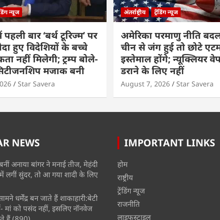
रेंडिंग न्यूज
अंतर्राष्ट्रीय
ट्रेंडिंग न्यूज
ं पहली बार ‘बर्थ टूरिज्म’ पर
अमेरिका परमाणु नीति बदल
ैदा हुए विदेशियों के बच्चे
चीन से जंग हुई तो छोटे एट
ा नहीं मिलेगी; ट्रम्प बोले-
इस्तेमाल होंगे; न्यूक्लियर वे
 सिटीजनशिप मजाक बनी
डराने के लिए नहीं
2026
Star Savera
August 7, 2026
Star Savera
AR NEWS
IMPORTANT LINKS
बनीं अनाया बांगर ने मनाई तीज, मेहंदी
होम
में लगीं सुंदर, तो आ गया शादी के लिए
राष्ट्रीय
ट्रेंडिंग न्यूज
मने धर्मेंद्र बन जाते हैं शाकाहारी:बेटी
राजनीति
- मां को पसंद नहीं, इसलिए नॉनवेज
लाइफस्टाइल
े हैं
(890)