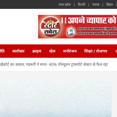
उत्तर प्रदेश
दिल्ली
पंजाब
बिहार
ीति
कारोबार
क्राइम
खेल
मनोरंजन
शिक्षा / रोजगार
अ
ाईकोर्ट का सवाल; गडकरी ने माना- 40% पॉल्यूशन ट्रांसपोर्ट सेक्टर से फैल रहा