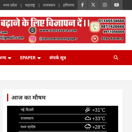
मध्य प्रदेश
महाराष्ट्र
राजस्थान
हरियाणा
न्य
EPAPER
संपर्क सूत्र
आज का मौषम
नई दिल्ली
+31°C
राजस्थान
+33°C
मध्य प्रदेश
+28°C