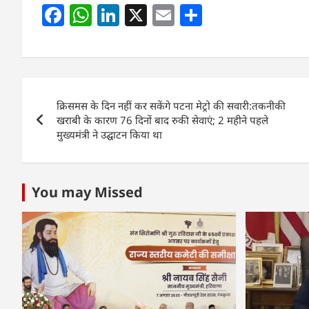
F
W
Li
X
E
S
a
h
n
m
h
c
at
k
ai
ar
e
s
e
l
e
Post
b
A
dI
क्रिसमस के दिन नहीं कर सकेंगे पटना मेट्रो की सवारी:तकनीकी
navigation
o
p
n
खराबी के कारण 76 दिनों बाद रुकी सेवाएं; 2 महीने पहले
मुख्यमंत्री ने उद्घाटन किया था
o
p
k
You may Missed