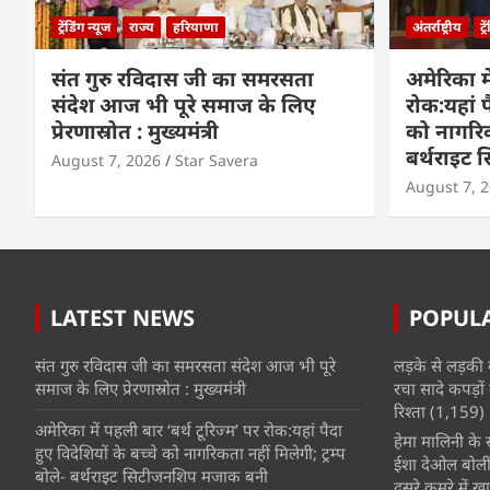
ट्रेंडिंग न्यूज
राज्य
हरियाणा
अंतर्राष्ट्रीय
ट्
संत गुरु रविदास जी का समरसता
अमेरिका मे
संदेश आज भी पूरे समाज के लिए
रोक:यहां प
प्रेरणास्रोत : मुख्यमंत्री
को नागरिकत
बर्थराइट
August 7, 2026
Star Savera
August 7, 
LATEST NEWS
POPUL
संत गुरु रविदास जी का समरसता संदेश आज भी पूरे
लड़के से लड़की 
समाज के लिए प्रेरणास्रोत : मुख्यमंत्री
रचा सादे कपड़ों 
रिश्ता
(1,159)
अमेरिका में पहली बार ‘बर्थ टूरिज्म’ पर रोक:यहां पैदा
हेमा मालिनी के सा
हुए विदेशियों के बच्चे को नागरिकता नहीं मिलेगी; ट्रम्प
ईशा देओल बोलीं
बोले- बर्थराइट सिटीजनशिप मजाक बनी
दूसरे कमरे में खात