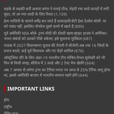
लड़के से लड़की बनीं अनाया बांगर ने मनाई तीज, मेहंदी रचा सादे कपड़ों में लगीं
सुंदर, तो आ गया शादी के लिए रिश्ता
(1,159)
हेमा मालिनी के सामने धर्मेंद्र बन जाते हैं शाकाहारी:बेटी ईशा देओल बोलीं- मां
को पसंद नहीं, इसलिए नॉनवेज दूसरे कमरे में खाते हैं
(890)
पूर्व अमेरिकी NSA बोले- ट्रम्प-मोदी की दोस्ती खत्म:व्हाइट हाउस ने अमेरिका-
भारत संबंधों को दशकों पीछे धकेला; इसे सुधारना मुश्किल
(687)
पंजाब में 2027 विधानसभा चुनाव की तैयारी में बीजेपी:अब तक 16 जिलों के
प्रधान बदले, कई पूर्व विधायक और नए चेहरे शामिल
(676)
ऑस्ट्रेलिया दौरे के लिए अंडर-19 भारतीय टीम घोषित:वैभव सूर्यवंशी को भी
फिर से मिली जगह; सीरीज में 3 वनडे और 2 टेस्ट मैच खेलेंगे
(664)
अब 7 अगस्त से लगेगा ट्रम्प का टैरिफ:भारत पर आज से 25% टैरिफ लागू होना
था, इससे अमेरिकी बाजार में भारतीय सामान महंगे होंगे
(644)
IMPORTANT LINKS
होम
राष्ट्रीय
ट्रेंडिंग न्यूज