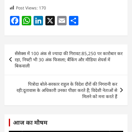
Post Views:
170
F
W
Li
X
E
S
a
h
n
m
h
c
at
k
ai
ar
e
s
e
l
e
Post
सेंसेक्स में 100 अंक से ज्यादा की गिरावट:85,250 पर कारोबार कर
b
A
dI
navigation
रहा, निफ्टी भी 30 अंक फिसला; बैंकिंग और मीडिया शेयर्स में
o
p
n
बिकवाली
o
p
k
पित्रोदा बोले-सरकार राहुल के विदेश दौरों की निगरानी कर
रही:दूतावास के अधिकारी उनका पीछा करते हैं; विदेशी नेताओं से
मिलने को मना करते हैं
आज का मौषम