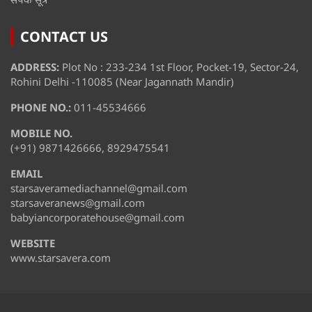
CONTACT US
ADDRESS:
Plot No : 233-234 1st Floor, Pocket-19, Sector-24,
Rohini Delhi -110085 (Near Jagannath Mandir)
PHONE NO.:
011-45534666
MOBILE NO.
(+91) 9871426666, 8929475541
EMAIL
starsaveramediachannel@gmail.com
starsaveranews@gmail.com
babyiancorporatehouse@gmail.com
WEBSITE
www.starsavera.com