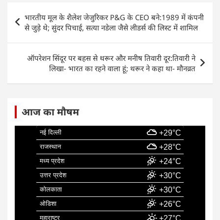
e
s
e
l
e
Post
भारतीय मूल के शैलेश जेजुरिकर P&G के CEO बने:1989 में कंपनी
b
A
dI
navigation
से जुड़े थे; सुंदर पिचाई, सत्या नडेला जैसे लीडर्स की लिस्ट में शामिल
o
p
n
o
p
ऑपरेशन सिंदूर पर बहस से थरूर और मनीष तिवारी दूर:तिवारी ने
k
लिखा- भारत का रहने वाला हूं; थरूर ने कहा था- मौनव्रत
आज का मौषम
नई दिल्ली
+29°C
राजस्थान
+28°C
मध्य प्रदेश
+24°C
उत्तर प्रदेश
+30°C
कोलकाता
+30°C
ओडिशा
+26°C
महाराष्ट्र
+27°C