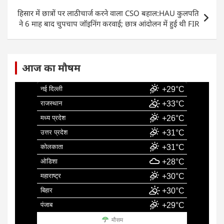
o
p
k
हिसार में छात्रों पर लाठीचार्ज करने वाला CSO बहाल:HAU कुलपति
ने 6 माह बाद चुपचाप जॉइनिंग करवाई; छात्र आंदोलन में हुई थी FIR
आज का मौषम
नई दिल्ली
+29°C
राजस्थान
+33°C
मध्य प्रदेश
+26°C
उत्तर प्रदेश
+31°C
कोलकाता
+31°C
ओडिशा
+28°C
महाराष्ट्र
+30°C
बिहार
+30°C
पंजाब
+29°C
मौसम