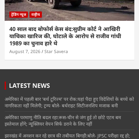
ट्रेंडिंग न्यूज
राष्ट्रीय
40 साल बाद बोफोर्स केस बंद:सुप्रीम कोर्ट ने आखिरी
याचिका खारिज की, घोटाले के आरोप से राजीव गांधी
1989 का चुनाव हारे थे
August 7, 2026
Star Savera
LATEST NEWS
अमेरिका में पहली बार ‘बर्थ टूरिज्म’ पर रोक:यहां पैदा हुए विदेशियों के बच्चे को
नागरिकता नहीं मिलेगी; ट्रम्प बोले- बर्थराइट सिटीजनशिप मजाक बनी
अमेरिका परमाणु नीति बदल रहा:रूस-चीन से जंग हुई तो छोटे एटम बम
इस्तेमाल होंगे; न्यूक्लियर वेपन सिर्फ डराने के लिए नहीं
झारखंड में अनशन कर रहे छात्र की तबीयत बिगड़ी:बोले- JPSC परीक्षा रद्द हो;