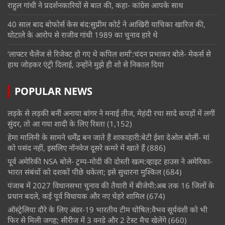
राहुल गांधी ने प्रदर्शनकारियों से बात की, कहा- कांग्रेस आपके साथ
40 साल बाद बोफोर्स केस बंद:सुप्रीम कोर्ट ने आखिरी याचिका खारिज की,
घोटाले के आरोप से राजीव गांधी 1989 का चुनाव हारे थे
‘लाफ्टर चैलेंज से रिजेक्ट हो गए थे कपिल शर्मा’:चंदन प्रभाकर बोले- मेकर्स से
हाथ जोड़कर एंट्री दिलाई, उन्होंने मुझे ही शो से निकाल दिया
POPULAR NEWS
लड़के से लड़की बनीं अनाया बांगर ने मनाई तीज, मेहंदी रचा सादे कपड़ों में लगीं
सुंदर, तो आ गया शादी के लिए रिश्ता
(1,152)
हेमा मालिनी के सामने धर्मेंद्र बन जाते हैं शाकाहारी:बेटी ईशा देओल बोलीं- मां
को पसंद नहीं, इसलिए नॉनवेज दूसरे कमरे में खाते हैं
(886)
पूर्व अमेरिकी NSA बोले- ट्रम्प-मोदी की दोस्ती खत्म:व्हाइट हाउस ने अमेरिका-
भारत संबंधों को दशकों पीछे धकेला; इसे सुधारना मुश्किल
(684)
पंजाब में 2027 विधानसभा चुनाव की तैयारी में बीजेपी:अब तक 16 जिलों के
प्रधान बदले, कई पूर्व विधायक और नए चेहरे शामिल
(674)
ऑस्ट्रेलिया दौरे के लिए अंडर-19 भारतीय टीम घोषित:वैभव सूर्यवंशी को भी
फिर से मिली जगह; सीरीज में 3 वनडे और 2 टेस्ट मैच खेलेंगे
(660)