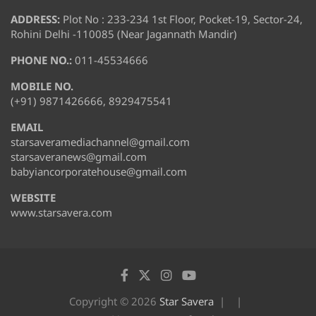
ADDRESS:
Plot No : 233-234 1st Floor, Pocket-19, Sector-24,
Rohini Delhi -110085 (Near Jagannath Mandir)
PHONE NO.:
011-45534666
MOBILE NO.
(+91) 9871426666, 8929475541
EMAIL
starsaveramediachannel@gmail.com
starsaveranews@gmail.com
babyiancorporatehouse@gmail.com
WEBSITE
www.starsavera.com
Copyright © 2026
Star Savera