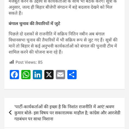
मजबूत करने के उद्देश्य से कार्यकर्ताओं के साथ भी बैठक करेंगे। सूत्रों के
अनुसार, जल्द ही बिहार बीजेपी संगठन में बड़े बदलाव देखने को मिल
सकते हैं।
बंगाल चुनाव की तैयारियों में जुटे
पिछले दो दशकों से राजनीति में सक्रिय नितिन नबीन अब बंगाल
विधानसभा चुनाव की तैयारियों में भी सक्रिय रूप से जुट गए हैं। सूत्रों की
मानें तो बिहार से कई अनुभवी कार्यकर्ताओं को बंगाल की चुनावी टीम में
शामिल करने की योजना बना रहे हैं।
Post Views:
85
F
W
Li
X
E
S
a
h
n
m
h
c
at
k
ai
ar
e
s
e
l
e
Post
‘पार्टी-कार्यकर्ताओं की इच्छा है कि निशांत राजनीति में आएं’:श्रवण
b
A
dI
navigation
कुमार बोले- इस विषय पर सकारात्मक माहौल है; कांग्रेस और आरजेडी
o
p
n
गठबंधन पर साधा निशाना