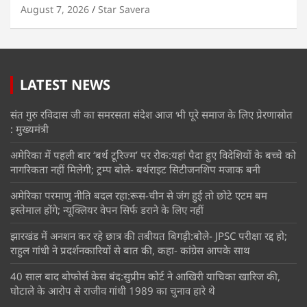
August 7, 2026
Star Savera
LATEST NEWS
संत गुरु रविदास जी का समरसता संदेश आज भी पूरे समाज के लिए प्रेरणास्रोत
: मुख्यमंत्री
अमेरिका में पहली बार ‘बर्थ टूरिज्म’ पर रोक:यहां पैदा हुए विदेशियों के बच्चे को
नागरिकता नहीं मिलेगी; ट्रम्प बोले- बर्थराइट सिटीजनशिप मजाक बनी
अमेरिका परमाणु नीति बदल रहा:रूस-चीन से जंग हुई तो छोटे एटम बम
इस्तेमाल होंगे; न्यूक्लियर वेपन सिर्फ डराने के लिए नहीं
झारखंड में अनशन कर रहे छात्र की तबीयत बिगड़ी:बोले- JPSC परीक्षा रद्द हो;
राहुल गांधी ने प्रदर्शनकारियों से बात की, कहा- कांग्रेस आपके साथ
40 साल बाद बोफोर्स केस बंद:सुप्रीम कोर्ट ने आखिरी याचिका खारिज की,
घोटाले के आरोप से राजीव गांधी 1989 का चुनाव हारे थे