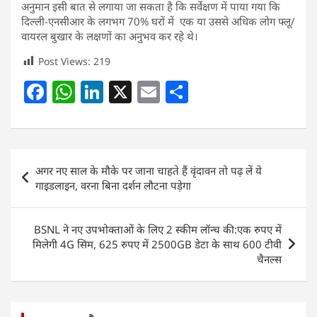
अनुमान इसी बात से लगाया जा सकता है कि सर्वेक्षण में पाया गया कि
दिल्ली-एनसीआर के लगभग 70% घरों में एक या उससे अधिक लोग फ्लू/
वायरल बुखार के लक्षणों का अनुभव कर रहे थे।
Post Views:
219
F
W
Li
X
E
S
a
h
n
m
h
c
at
k
ai
ar
e
s
e
l
e
Post
अगर नए साल के मौके पर जाना चाहते हैं वृंदावन तो पढ़ लें ये
b
A
dI
navigation
गाइडलाइन, वरना बिना दर्शन लौटना पड़ेगा
o
p
n
o
p
BSNL ने नए उपभोक्ताओं के लिए 2 स्कीम लॉन्च की:एक रुपए में
k
मिलेगी 4G सिम, 625 रुपए में 2500GB डेटा के साथ 600 टीवी
चैनल्स