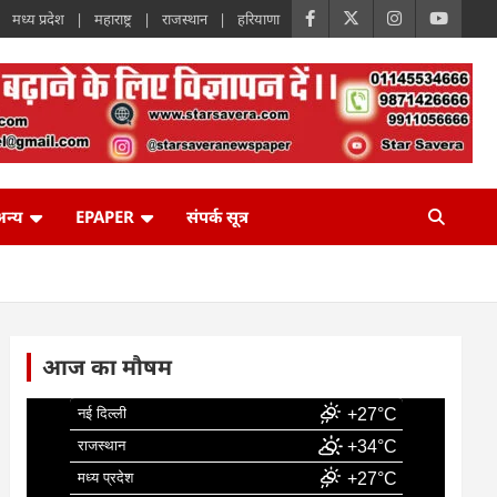
मध्य प्रदेश
महाराष्ट्र
राजस्थान
हरियाणा
न्य
EPAPER
संपर्क सूत्र
आज का मौषम
नई दिल्ली
+27°C
राजस्थान
+34°C
मध्य प्रदेश
+27°C