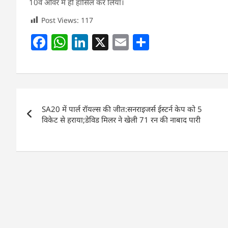
10वें ओवर में ही हासिल कर लिया।
Post Views:
117
F
W
Li
X
E
S
a
h
n
m
h
c
at
k
ai
ar
e
s
e
l
e
Post
b
A
dI
SA20 में पार्ल रॉयल्स की जीत:सनराइजर्स ईस्टर्न केप को 5
navigation
o
p
n
विकेट से हराया;डेविड मिलर ने खेली 71 रन की नाबाद पारी
o
p
k