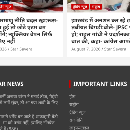
रेंडिंग न्यूज
ट्रेंडिंग न्यूज
राष्ट्रीय
परमाणु नीति बदल रहा:रूस-
झारखंड में अनशन कर रहे छा
ग हुई तो छोटे एटम बम
तबीयत बिगड़ी:बोले- JPSC परी
ंगे; न्यूक्लियर वेपन सिर्फ
हो; राहुल गांधी ने प्रदर्शनका
िए नहीं
बात की, कहा- कांग्रेस आ
2026
Star Savera
August 7, 2026
Star Savera
AR NEWS
IMPORTANT LINKS
बनीं अनाया बांगर ने मनाई तीज, मेहंदी
होम
में लगीं सुंदर, तो आ गया शादी के लिए
राष्ट्रीय
ट्रेंडिंग न्यूज
मने धर्मेंद्र बन जाते हैं शाकाहारी:बेटी
राजनीति
- मां को पसंद नहीं, इसलिए नॉनवेज
लाइफस्टाइल
े हैं
(886)