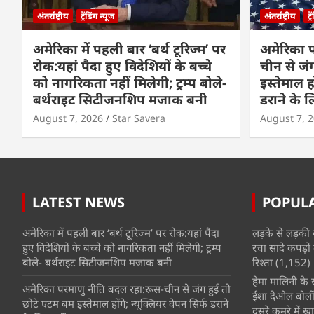
अंतर्राष्ट्रीय
ट्रेंडिंग न्यूज
अंतर्राष्ट्रीय
ट्
अमेरिका में पहली बार ‘बर्थ टूरिज्म’ पर
अमेरिका 
रोक:यहां पैदा हुए विदेशियों के बच्चे
चीन से जं
को नागरिकता नहीं मिलेगी; ट्रम्प बोले-
इस्तेमाल हो
बर्थराइट सिटीजनशिप मजाक बनी
डराने के ल
August 7, 2026
Star Savera
August 7, 
LATEST NEWS
POPUL
अमेरिका में पहली बार ‘बर्थ टूरिज्म’ पर रोक:यहां पैदा
लड़के से लड़की 
हुए विदेशियों के बच्चे को नागरिकता नहीं मिलेगी; ट्रम्प
रचा सादे कपड़ों 
बोले- बर्थराइट सिटीजनशिप मजाक बनी
रिश्ता
(1,152)
हेमा मालिनी के सा
अमेरिका परमाणु नीति बदल रहा:रूस-चीन से जंग हुई तो
ईशा देओल बोलीं
छोटे एटम बम इस्तेमाल होंगे; न्यूक्लियर वेपन सिर्फ डराने
दूसरे कमरे में खात