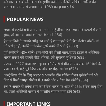
40 साल बाद बोफोर्स केस बंद:सुप्रीम कोर्ट ने आखिरी याचिका खारिज की,
घोटाले के आरोप से राजीव गांधी 1989 का चुनाव हारे थे
POPULAR NEWS
लड़के से लड़की बनीं अनाया बांगर ने मनाई तीज, मेहंदी रचा सादे कपड़ों में लगीं
सुंदर, तो आ गया शादी के लिए रिश्ता
(1,156)
हेमा मालिनी के सामने धर्मेंद्र बन जाते हैं शाकाहारी:बेटी ईशा देओल बोलीं- मां
को पसंद नहीं, इसलिए नॉनवेज दूसरे कमरे में खाते हैं
(889)
पूर्व अमेरिकी NSA बोले- ट्रम्प-मोदी की दोस्ती खत्म:व्हाइट हाउस ने अमेरिका-
भारत संबंधों को दशकों पीछे धकेला; इसे सुधारना मुश्किल
(685)
पंजाब में 2027 विधानसभा चुनाव की तैयारी में बीजेपी:अब तक 16 जिलों के
प्रधान बदले, कई पूर्व विधायक और नए चेहरे शामिल
(675)
ऑस्ट्रेलिया दौरे के लिए अंडर-19 भारतीय टीम घोषित:वैभव सूर्यवंशी को भी
फिर से मिली जगह; सीरीज में 3 वनडे और 2 टेस्ट मैच खेलेंगे
(664)
अब 7 अगस्त से लगेगा ट्रम्प का टैरिफ:भारत पर आज से 25% टैरिफ लागू होना
था, इससे अमेरिकी बाजार में भारतीय सामान महंगे होंगे
(643)
IMPORTANT LINKS