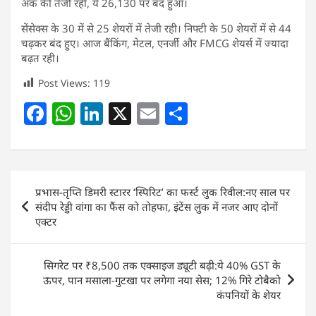
अंक की तेजी रही, ये 26,130 पर बंद हुआ।
सेंसेक्स के 30 में से 25 शेयरों में तेजी रही। निफ्टी के 50 शेयरों में से 44
चढ़कर बंद हुए। आज बैंकिंग, मेटल, एनर्जी और FMCG शेयर्स में ज्यादा
बढ़त रही।
Post Views:
119
F
W
Li
X
E
S
a
h
n
m
h
c
at
k
ai
ar
e
s
e
l
e
Post
प्रभास-तृप्ति डिमरी स्टारर ‘स्पिरिट’ का फर्स्ट लुक रिवील:नए साल पर
b
A
dI
navigation
संदीप रेड्डी वांगा का फैंस को तोहफा, इंटेंस लुक में नजर आए दोनों
o
p
n
एक्टर
o
p
k
सिगरेट पर ₹8,500 तक एक्साइज ड्यूटी बढ़ी:ये 40% GST के
ऊपर, पान मसाला-गुटखा पर लगेगा नया सेस; 12% गिरे टोबैको
कंपनियों के शेयर