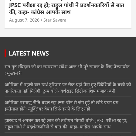
JPSC परीक्षा रद्द हो; राहुल गांधी ने प्रदर्शनकारियों से बात
की, कहा- कांग्रेस आपके साथ
August 7, 2026
Star Savera
LATEST NEWS
संत गुरु रविदास जी का समरसता संदेश आज भी पूरे समाज के लिए प्रेरणास्रोत
: मुख्यमंत्री
अमेरिका में पहली बार ‘बर्थ टूरिज्म’ पर रोक:यहां पैदा हुए विदेशियों के बच्चे को
नागरिकता नहीं मिलेगी; ट्रम्प बोले- बर्थराइट सिटीजनशिप मजाक बनी
अमेरिका परमाणु नीति बदल रहा:रूस-चीन से जंग हुई तो छोटे एटम बम
इस्तेमाल होंगे; न्यूक्लियर वेपन सिर्फ डराने के लिए नहीं
झारखंड में अनशन कर रहे छात्र की तबीयत बिगड़ी:बोले- JPSC परीक्षा रद्द हो;
राहुल गांधी ने प्रदर्शनकारियों से बात की, कहा- कांग्रेस आपके साथ