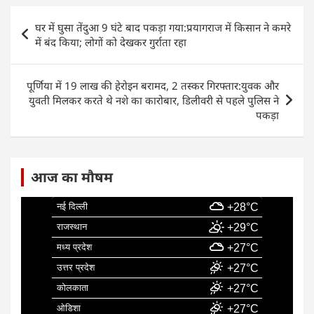
e
s
e
l
e
Post
घर में घुसा तेंदुआ 9 घंटे बाद पकड़ा गया:प्रयागराज में किसान ने कमरे
b
A
dI
navigation
में बंद किया; लोगों को देखकर गुर्राता रहा
o
p
n
o
p
पूर्णिया में 19 लाख की हेरोइन बरामद, 2 तस्कर गिरफ्तार:युवक और
k
युवती मिलकर करते थे नशे का कारोबार, डिलीवरी से पहले पुलिस ने
पकड़ा
आज का मौषम
नई दिल्ली
+28°C
राजस्थान
+29°C
मध्य प्रदेश
+27°C
उत्तर प्रदेश
+27°C
कोलकाता
+27°C
ओडिशा
+27°C