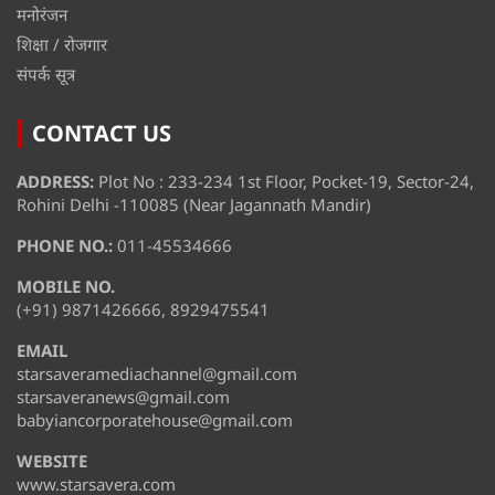
मनोरंजन
शिक्षा / रोजगार
संपर्क सूत्र
CONTACT US
ADDRESS:
Plot No : 233-234 1st Floor, Pocket-19, Sector-24,
Rohini Delhi -110085 (Near Jagannath Mandir)
PHONE NO.:
011-45534666
MOBILE NO.
(+91) 9871426666, 8929475541
EMAIL
starsaveramediachannel@gmail.com
starsaveranews@gmail.com
babyiancorporatehouse@gmail.com
WEBSITE
www.starsavera.com