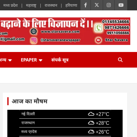
मध्य प्रदेश
महाराष्ट्र
राजस्थान
हरियाणा
न्य
EPAPER
संपर्क सूत्र
आज का मौषम
नई दिल्ली
+27°C
राजस्थान
+28°C
मध्य प्रदेश
+26°C