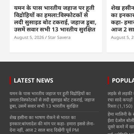
यमन के पास भारतीय जहाज पर हूती
शेख हसीन
विद्रोहियों का हमला:विस्फोटकों से
का इनकार:
लदी सुसाइड बोट टकराई, जहाज डूबा,
कहा- हमार
उसमें सवार सभी 13 भारतीय सुरक्षित
आज 2 साल 
August 5, 2026
Star Savera
August 5, 
LATEST NEWS
POPUL
यमन के पास भारतीय जहाज पर हूती विद्रोहियों का
लड़के से लड़की 
हमला:विस्फोटकों से लदी सुसाइड बोट टकराई, जहाज
रचा सादे कपड़ों 
डूबा, उसमें सवार सभी 13 भारतीय सुरक्षित
रिश्ता
(1,150)
हेमा मालिनी के सा
शेख हसीना का भाषण रोकने से भारत का
ईशा देओल बोलीं
इनकार:बांग्लादेश की मांग पर कहा- हमारा इससे लेना-
दूसरे कमरे में खात
देना नहीं, आज 2 साल बाद दिखेंगी पूर्व PM