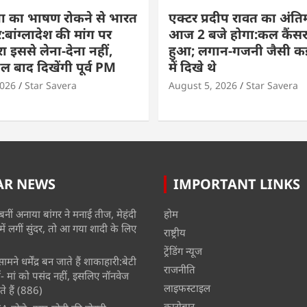
ा का भाषण रोकने से भारत
एक्टर प्रदीप रावत का अंति
बांग्लादेश की मांग पर
आज 2 बजे होगा:कल कैंसर
ा इससे लेना-देना नहीं,
हुआ; लगान-गजनी जैसी कई
बाद दिखेंगी पूर्व PM
में दिखे थे
2026
Star Savera
August 5, 2026
Star Savera
AR NEWS
IMPORTANT LINKS
बनीं अनाया बांगर ने मनाई तीज, मेहंदी
होम
में लगीं सुंदर, तो आ गया शादी के लिए
राष्ट्रीय
ट्रेंडिंग न्यूज
मने धर्मेंद्र बन जाते हैं शाकाहारी:बेटी
राजनीति
- मां को पसंद नहीं, इसलिए नॉनवेज
लाइफस्टाइल
े हैं
(886)
कारोबार