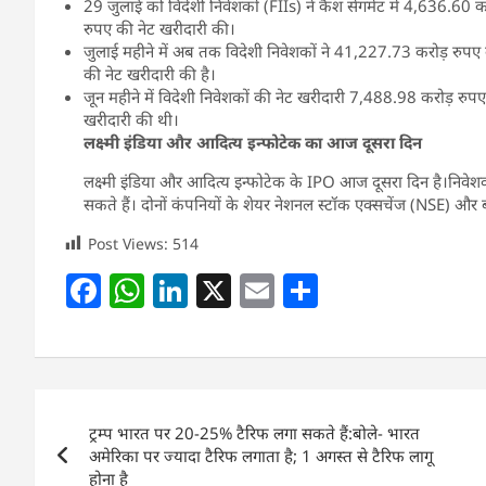
29 जुलाई को विदेशी निवेशकों (FIIs) ने कैश सेगमेंट में 4,636.60 कर
रुपए की नेट खरीदारी की।
जुलाई महीने में अब तक विदेशी निवेशकों ने 41,227.73 करोड़ रुपए के 
की नेट खरीदारी की है।
जून महीने में विदेशी निवेशकों की नेट खरीदारी 7,488.98 करोड़ रुपए
खरीदारी की थी।
लक्ष्मी इंडिया और आदित्य इन्फोटेक का आज दूसरा दिन
लक्ष्मी इंडिया और आदित्य इन्फोटेक के IPO आज दूसरा दिन है।
निवेश
सकते हैं। दोनों कंपनियों के शेयर नेशनल स्टॉक एक्सचेंज (NSE) और बॉ
Post Views:
514
F
W
Li
X
E
S
a
h
n
m
h
c
at
k
ai
ar
e
s
e
l
e
Post
b
A
dI
ट्रम्प भारत पर 20-25% टैरिफ लगा सकते हैं:बोले- भारत
navigation
o
p
n
अमेरिका पर ज्यादा टैरिफ लगाता है; 1 अगस्त से टैरिफ लागू
होना है