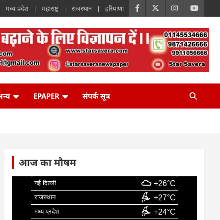
मध्य प्रदेश
महाराष्ट्र
राजस्थान
हरियाणा
न्य
EPAPER
संपर्क सूत्र
आज का मौषम
नई दिल्ली
+26°C
राजस्थान
+27°C
मध्य प्रदेश
+24°C