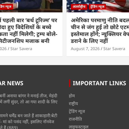
रेंडिंग न्यूज
अंतर्राष्ट्रीय
ट्रेंडिंग न्यूज
ं पहली बार ‘बर्थ टूरिज्म’ पर
अमेरिका परमाणु नीति बदल
ैदा हुए विदेशियों के बच्चे
चीन से जंग हुई तो छोटे एट
ा नहीं मिलेगी; ट्रम्प बोले-
इस्तेमाल होंगे; न्यूक्लियर वे
 सिटीजनशिप मजाक बनी
डराने के लिए नहीं
2026
Star Savera
August 7, 2026
Star Savera
AR NEWS
IMPORTANT LINKS
बनीं अनाया बांगर ने मनाई तीज, मेहंदी
होम
में लगीं सुंदर, तो आ गया शादी के लिए
राष्ट्रीय
ट्रेंडिंग न्यूज
मने धर्मेंद्र बन जाते हैं शाकाहारी:बेटी
राजनीति
- मां को पसंद नहीं, इसलिए नॉनवेज
लाइफस्टाइल
े हैं
(889)