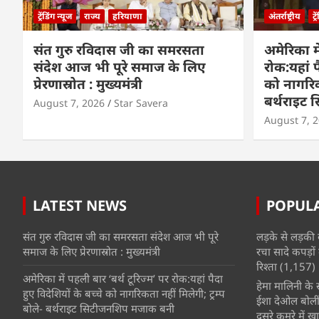
ट्रेंडिंग न्यूज
राज्य
हरियाणा
अंतर्राष्ट्रीय
ट्
संत गुरु रविदास जी का समरसता
अमेरिका मे
संदेश आज भी पूरे समाज के लिए
रोक:यहां प
प्रेरणास्रोत : मुख्यमंत्री
को नागरिकत
बर्थराइट
August 7, 2026
Star Savera
August 7, 
LATEST NEWS
POPUL
संत गुरु रविदास जी का समरसता संदेश आज भी पूरे
लड़के से लड़की 
समाज के लिए प्रेरणास्रोत : मुख्यमंत्री
रचा सादे कपड़ों 
रिश्ता
(1,157)
अमेरिका में पहली बार ‘बर्थ टूरिज्म’ पर रोक:यहां पैदा
हेमा मालिनी के सा
हुए विदेशियों के बच्चे को नागरिकता नहीं मिलेगी; ट्रम्प
ईशा देओल बोलीं
बोले- बर्थराइट सिटीजनशिप मजाक बनी
दूसरे कमरे में खात