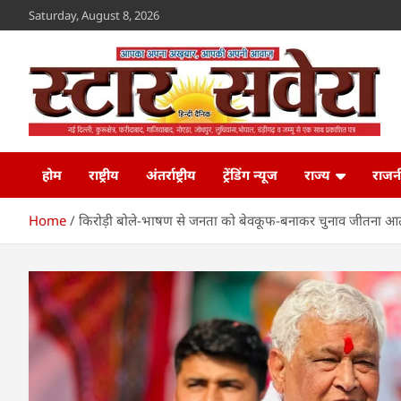
Skip
Saturday, August 8, 2026
to
content
Star Savera
www.starsavera.com
होम
राष्ट्रीय
अंतर्राष्ट्रीय
ट्रेंडिंग न्यूज
राज्य
राजन
Home
किरोड़ी बोले-भाषण से जनता को बेवकूफ-बनाकर चुनाव जीतना आता है: