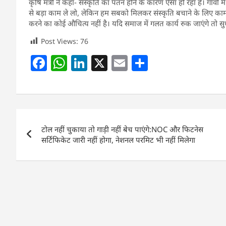
कृषि मंत्री ने कहा- संस्कृति का पतन होने के कारण ऐसा हो रहा है। गांवों म
से बड़ा काम ले लो, लेकिन हम सबको मिलकर संस्कृति बचाने के लिए काम 
करने का कोई औचित्य नहीं है। यदि समाज में गलत कार्य रुक जाएंगे तो
Post Views:
76
F
W
Li
X
E
S
a
h
n
m
h
c
at
k
ai
ar
e
s
e
l
e
Post
b
A
dI
टोल नहीं चुकाया तो गाड़ी नहीं बेच पाएंगे:NOC और फिटनेस
navigation
o
p
n
सर्टिफिकेट जारी नहीं होगा, नेशनल परमिट भी नहीं मिलेगा
o
p
k