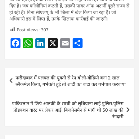
दिए हैं। जब कॉलोनियां कटती हैं, उसकी पावर ऑफ अटार्नी दूसरे राज्य से
हो रही हैं। बिना सीएलयू के भी जिला में खेल किया जा रहा है। जो
अधिकारी इस में लिप्त हैं, उनके खिलाफ कार्रवाई की जाएगी।
Post Views:
307
F
W
Li
X
E
S
a
h
n
m
h
c
at
k
ai
ar
e
s
e
l
e
Post
फरीदाबाद में पलवल की युवती से रेप:बोली-वीडियो बना 2 साल
b
A
dI
navigation
ब्लैकमेल किया, गर्भवती हुई तो शादी का वादा कर गर्भपात करवाया
o
p
n
o
p
पाकिस्तान में छिपे आतंकी के साथी को लुधियाना लाई पुलिस:पुलिस
k
प्रोडक्शन वारंट पर लेकर आई, बिजनेसमैन से मांगी थी 50 लाख की
रंगदारी