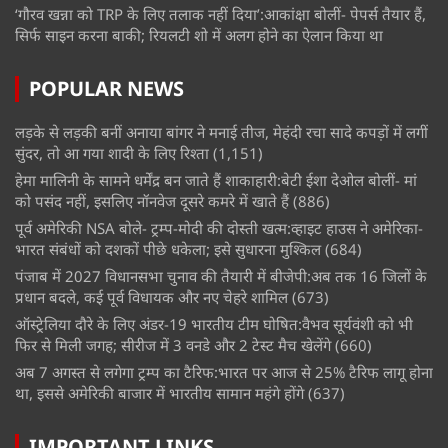
‘गौरव खन्ना को TRP के लिए तलाक नहीं दिया’:आकांक्षा बोलीं- पेपर्स तैयार हैं,
सिर्फ साइन करना बाकी; रियलटी शो में अलग होने का ऐलान किया था
POPULAR NEWS
लड़के से लड़की बनीं अनाया बांगर ने मनाई तीज, मेहंदी रचा सादे कपड़ों में लगीं
सुंदर, तो आ गया शादी के लिए रिश्ता
(1,151)
हेमा मालिनी के सामने धर्मेंद्र बन जाते हैं शाकाहारी:बेटी ईशा देओल बोलीं- मां
को पसंद नहीं, इसलिए नॉनवेज दूसरे कमरे में खाते हैं
(886)
पूर्व अमेरिकी NSA बोले- ट्रम्प-मोदी की दोस्ती खत्म:व्हाइट हाउस ने अमेरिका-
भारत संबंधों को दशकों पीछे धकेला; इसे सुधारना मुश्किल
(684)
पंजाब में 2027 विधानसभा चुनाव की तैयारी में बीजेपी:अब तक 16 जिलों के
प्रधान बदले, कई पूर्व विधायक और नए चेहरे शामिल
(673)
ऑस्ट्रेलिया दौरे के लिए अंडर-19 भारतीय टीम घोषित:वैभव सूर्यवंशी को भी
फिर से मिली जगह; सीरीज में 3 वनडे और 2 टेस्ट मैच खेलेंगे
(660)
अब 7 अगस्त से लगेगा ट्रम्प का टैरिफ:भारत पर आज से 25% टैरिफ लागू होना
था, इससे अमेरिकी बाजार में भारतीय सामान महंगे होंगे
(637)
IMPORTANT LINKS