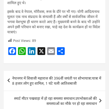
शामिल हुए थे।
इसके बाद वे नेपाल, मॉरीशस, रूस के दौरे पर भी गए। योगी आदित्यनाथ
मूलतः एक नाथ संप्रदाय के संन्यासी हैं और वर्षों से सार्वजनिक जीवन में
भगवा वेशभूषा ही धारण करते आए हैं। मुख्यमंत्री बनने के बाद भी उन्होंने
अपने इसी परिधान को बनाए रखा, चाहे वह देश के कार्यक्रम हों या विदेश
यात्राएं।
Post Views:
89
F
W
Li
X
E
S
a
h
n
m
h
c
at
k
ai
ar
e
s
e
l
e
Post
नेपानगर में शिवाजी महाराज की 396वीं जयंती पर शोभायात्रा:यात्रा में
b
A
dI
navigation
8 हजार लोग हुए शामिल, 1 घंटे चली आतिशबाजी
o
p
n
o
p
स्मार्ट मीटर पखवाड़ा में हो रहा समस्या समाधान:उपभोक्ताओं की
k
समस्याओं का मौके पर हो रहा समाधान