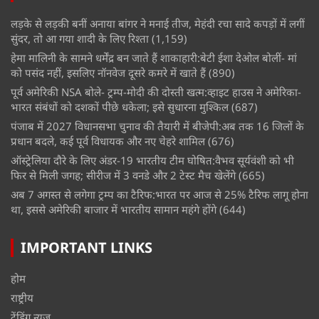
लड़के से लड़की बनीं अनाया बांगर ने मनाई तीज, मेहंदी रचा सादे कपड़ों में लगीं
सुंदर, तो आ गया शादी के लिए रिश्ता
(1,159)
हेमा मालिनी के सामने धर्मेंद्र बन जाते हैं शाकाहारी:बेटी ईशा देओल बोलीं- मां
को पसंद नहीं, इसलिए नॉनवेज दूसरे कमरे में खाते हैं
(890)
पूर्व अमेरिकी NSA बोले- ट्रम्प-मोदी की दोस्ती खत्म:व्हाइट हाउस ने अमेरिका-
भारत संबंधों को दशकों पीछे धकेला; इसे सुधारना मुश्किल
(687)
पंजाब में 2027 विधानसभा चुनाव की तैयारी में बीजेपी:अब तक 16 जिलों के
प्रधान बदले, कई पूर्व विधायक और नए चेहरे शामिल
(676)
ऑस्ट्रेलिया दौरे के लिए अंडर-19 भारतीय टीम घोषित:वैभव सूर्यवंशी को भी
फिर से मिली जगह; सीरीज में 3 वनडे और 2 टेस्ट मैच खेलेंगे
(665)
अब 7 अगस्त से लगेगा ट्रम्प का टैरिफ:भारत पर आज से 25% टैरिफ लागू होना
था, इससे अमेरिकी बाजार में भारतीय सामान महंगे होंगे
(644)
IMPORTANT LINKS
होम
राष्ट्रीय
ट्रेंडिंग न्यूज