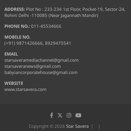
ADDRESS:
Plot No : 233-234 1st Floor, Pocket-19, Sector-24,
Rohini Delhi -110085 (Near Jagannath Mandir)
PHONE NO.:
011-45534666
MOBILE NO.
(+91) 9871426666, 8929475541
EMAIL
starsaveramediachannel@gmail.com
starsaveranews@gmail.com
babyiancorporatehouse@gmail.com
WEBSITE
www.starsavera.com
Copyright © 2026
Star Savera