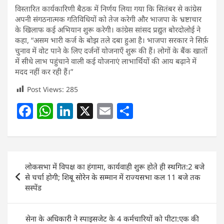
विस्तारित कार्यकारिणी बैठक में निर्णय लिया गया कि सितंबर से कांग्रेस
अपनी संगठनात्मक गतिविधियों को तेज करेगी और भाजपा के भ्रष्टाचार
के खिलाफ कई अभियान शुरू करेगी। कांग्रेस सांसद प्रद्युत बोरदोलोई ने
कहा, “असम भारी कर्ज के बोझ तले दबा हुआ है। भाजपा सरकार ने सिर्फ़
चुनाव में वोट पाने के लिए दर्जनों योजनाएँ शुरू की हैं। लोगों के बैंक खातों
में सीधे लाभ पहुंचाने वाली कई योजनाएं लाभार्थियों की आय बढ़ाने में
मदद नहीं कर रही हैं।”
Post Views:
285
F
W
Li
X
E
S
a
h
n
m
h
c
at
k
ai
ar
e
s
e
l
e
Post
लोकसभा में विपक्ष का हंगामा, कार्यवाही शुरू होते ही स्थगित:2 बजे
b
A
dI
navigation
से चर्चा होगी; शिबू सोरेन के सम्मान में राज्यसभा कल 11 बजे तक
o
p
n
सस्पेंड
o
p
k
सेना के अधिकारी ने स्पाइसजेट के 4 कर्मचारियों को पीटा:एक की