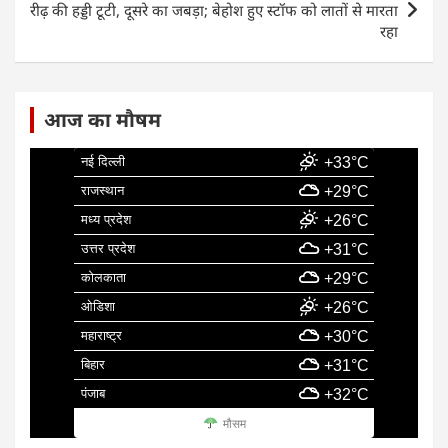
रीढ़ की हड्डी टूटी, दूसरे का जबड़ा; बेहोश हुए स्टॉफ को लातों से मारता
रहा
आज का मौषम
नई दिल्ली
+33°C
राजस्थान
+29°C
मध्य प्रदेश
+26°C
उत्तर प्रदेश
+31°C
कोलकाता
+29°C
ओडिशा
+26°C
महाराष्ट्र
+30°C
बिहार
+31°C
पंजाब
+32°C
मौसम