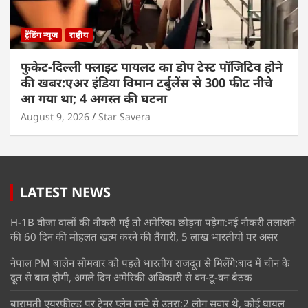
ट्रेंडिंग न्यूज
राष्ट्रीय
फुकेट-दिल्ली फ्लाइट पायलट का डोप टेस्ट पॉजिटिव होने
की खबर:एअर इंडिया विमान टर्बुलेंस से 300 फीट नीचे
आ गया था; 4 अगस्त की घटना
August 9, 2026
Star Savera
LATEST NEWS
H-1B वीजा वालों की नौकरी गई तो अमेरिका छोड़ना पड़ेगा:नई नौकरी तलाशने
की 60 दिन की मोहलत खत्म करने की तैयारी, 5 लाख भारतीयों पर असर
नेपाल PM बालेन सोमवार को पहले भारतीय राजदूत से मिलेंगे:बाद में चीन के
दूत से बात होगी, अगले दिन अमेरिकी अधिकारी से वन-टू-वन बैठक
बारामती एयरफील्ड पर ट्रेनर प्लेन रनवे से उतरा:2 लोग सवार थे, कोई घायल