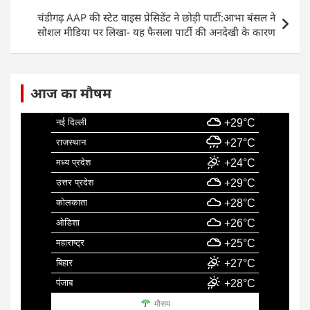
o
p
चंडीगढ़ AAP की स्टेट वाइस प्रेसिडेंट ने छोड़ी पार्टी:आभा बंसल ने
k
सोशल मीडिया पर लिखा- यह फैसला पार्टी की अनदेखी के कारण
आज का मौषम
नई दिल्ली
+29°C
राजस्थान
+27°C
मध्य प्रदेश
+24°C
उत्तर प्रदेश
+29°C
कोलकाता
+28°C
ओडिशा
+26°C
महाराष्ट्र
+25°C
बिहार
+27°C
पंजाब
+28°C
मौसम