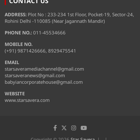
CONTACT US
ADDRESS:
Plot No : 233-234 1st Floor, Pocket-19, Sector-24,
Rohini Delhi -110085 (Near Jagannath Mandir)
PHONE NO.:
011-45534666
MOBILE NO.
(+91) 9871426666, 8929475541
EMAIL
starsaveramediachannel@gmail.com
starsaveranews@gmail.com
babyiancorporatehouse@gmail.com
WEBSITE
www.starsavera.com
Copyright © 2026
Star Savera