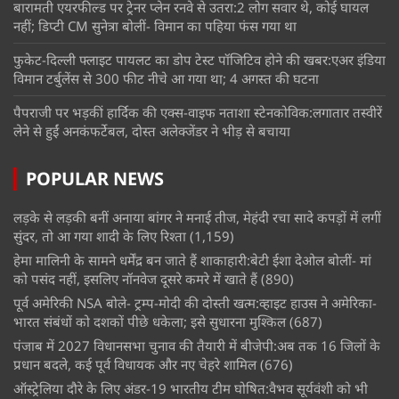
बारामती एयरफील्ड पर ट्रेनर प्लेन रनवे से उतरा:2 लोग सवार थे, कोई घायल
नहीं; डिप्टी CM सुनेत्रा बोलीं- विमान का पहिया फंस गया था
फुकेट-दिल्ली फ्लाइट पायलट का डोप टेस्ट पॉजिटिव होने की खबर:एअर इंडिया
विमान टर्बुलेंस से 300 फीट नीचे आ गया था; 4 अगस्त की घटना
पैपराजी पर भड़कीं हार्दिक की एक्स-वाइफ नताशा स्टेनकोविक:लगातार तस्वीरें
लेने से हुईं अनकंफर्टेबल, दोस्त अलेक्जेंडर ने भीड़ से बचाया
POPULAR NEWS
लड़के से लड़की बनीं अनाया बांगर ने मनाई तीज, मेहंदी रचा सादे कपड़ों में लगीं
सुंदर, तो आ गया शादी के लिए रिश्ता
(1,159)
हेमा मालिनी के सामने धर्मेंद्र बन जाते हैं शाकाहारी:बेटी ईशा देओल बोलीं- मां
को पसंद नहीं, इसलिए नॉनवेज दूसरे कमरे में खाते हैं
(890)
पूर्व अमेरिकी NSA बोले- ट्रम्प-मोदी की दोस्ती खत्म:व्हाइट हाउस ने अमेरिका-
भारत संबंधों को दशकों पीछे धकेला; इसे सुधारना मुश्किल
(687)
पंजाब में 2027 विधानसभा चुनाव की तैयारी में बीजेपी:अब तक 16 जिलों के
प्रधान बदले, कई पूर्व विधायक और नए चेहरे शामिल
(676)
ऑस्ट्रेलिया दौरे के लिए अंडर-19 भारतीय टीम घोषित:वैभव सूर्यवंशी को भी