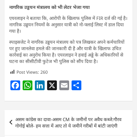
नागरिक उड्डयन मंत्रालय को भी लेटर भेजा गया
एयरलाइन ने बताया कि, आरोपी के खिलाफ पुलिस में FIR दर्ज की गई है।
नागरिक उड्डयन नियमों के अनुसार यात्री को नो-फ्लाई लिस्ट में डाल दिया
गया है।
स्पाइसजेट ने नागरिक उड्डयन मंत्रालय को पत्र लिखकर अपने कर्मचारियों
पर हुए जानलेवा हमले की जानकारी दी है और यात्री के खिलाफ उचित
कार्रवाई का अनुरोध किया है। एयरलाइन ने हवाई अड्डे के अधिकारियों से
घटना का सीसीटीवी फुटेज भी पुलिस को सौंप दिया है।
Post Views:
260
F
W
Li
X
E
S
a
h
n
m
h
c
at
k
ai
ar
e
s
e
l
e
Post
असम कांग्रेस का दावा-असम CM के जमीनों पर अवैध कब्जे:गौरव
b
A
dI
navigation
गोगोई बोले- हम सत्ता में आए तो ये जमीनें गरीबों में बांटी जाएंगी
o
p
n