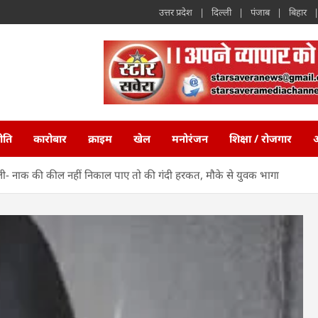
उत्तर प्रदेश
दिल्ली
पंजाब
बिहार
ीति
कारोबार
क्राइम
खेल
मनोरंजन
शिक्षा / रोजगार
अ
ा बोली- नाक की कील नहीं निकाल पाए तो की गंदी हरकत, मौके से युवक भागा