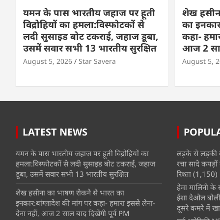
यमन के पास भारतीय जहाज पर हूती
शेख हसीन
विद्रोहियों का हमला:विस्फोटकों से
का इनकार:
लदी सुसाइड बोट टकराई, जहाज डूबा,
कहा- हमार
उसमें सवार सभी 13 भारतीय सुरक्षित
आज 2 साल 
August 5, 2026
Star Savera
August 5, 
LATEST NEWS
POPUL
यमन के पास भारतीय जहाज पर हूती विद्रोहियों का
लड़के से लड़की 
हमला:विस्फोटकों से लदी सुसाइड बोट टकराई, जहाज
रचा सादे कपड़ों 
डूबा, उसमें सवार सभी 13 भारतीय सुरक्षित
रिश्ता
(1,150)
हेमा मालिनी के सा
शेख हसीना का भाषण रोकने से भारत का
ईशा देओल बोलीं
इनकार:बांग्लादेश की मांग पर कहा- हमारा इससे लेना-
दूसरे कमरे में खात
देना नहीं, आज 2 साल बाद दिखेंगी पूर्व PM