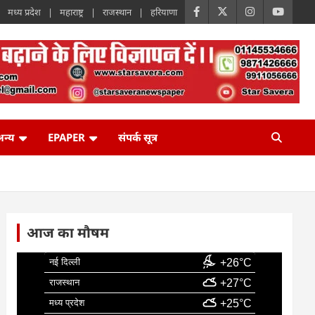
मध्य प्रदेश
महाराष्ट्र
राजस्थान
हरियाणा
न्य
EPAPER
संपर्क सूत्र
आज का मौषम
नई दिल्ली
+26°C
राजस्थान
+27°C
मध्य प्रदेश
+25°C