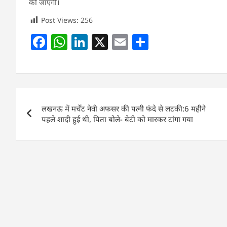
की जाएगी।
Post Views:
256
F
W
Li
X
E
S
a
h
n
m
h
c
at
k
ai
ar
e
s
e
l
e
Post
b
A
dI
लखनऊ में मर्चेंट नेवी अफसर की पत्नी फंदे से लटकी:6 महीने
navigation
o
p
n
पहले शादी हुई थी, पिता बोले- बेटी को मारकर टांगा गया
o
p
k