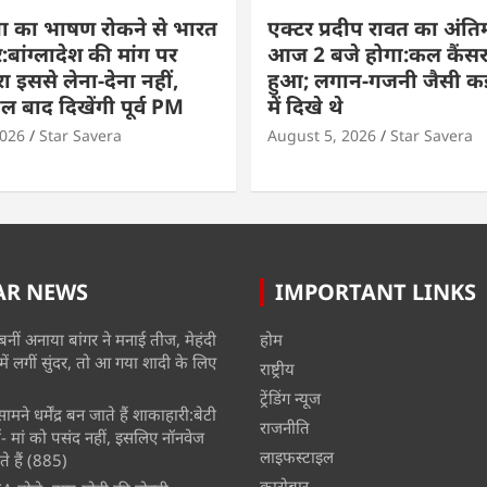
ा का भाषण रोकने से भारत
एक्टर प्रदीप रावत का अंति
बांग्लादेश की मांग पर
आज 2 बजे होगा:कल कैंसर
ा इससे लेना-देना नहीं,
हुआ; लगान-गजनी जैसी कई
बाद दिखेंगी पूर्व PM
में दिखे थे
2026
Star Savera
August 5, 2026
Star Savera
AR NEWS
IMPORTANT LINKS
बनीं अनाया बांगर ने मनाई तीज, मेहंदी
होम
में लगीं सुंदर, तो आ गया शादी के लिए
राष्ट्रीय
ट्रेंडिंग न्यूज
मने धर्मेंद्र बन जाते हैं शाकाहारी:बेटी
राजनीति
- मां को पसंद नहीं, इसलिए नॉनवेज
लाइफस्टाइल
े हैं
(885)
कारोबार