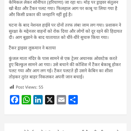
केमिकल लेकर सोनीपत (हरियाणा) जा रहा था। मोड़ पर ड्राइवर संतुलन
खो बैठा और टैंकर पलट गया। फिलहाल आग पर काबू पा लिया गया है
और किसी प्रकार की जनहानि नहीं हुई है।
घटना के बाद नेशनल हाईवे पर दोनों तरफ लंबा जाम लग गया। प्रशासन ने
सुरक्षा के मद्देनजर वाहनों को रोक दिया और लोगों को दूर रहने की हिदायत
दी। आग बुझाने के बाद यातायात को धीरे-धीरे सुचारु किया गया।
टैंकर ड्राइवर लुकमान ने बताया
कुंजल माता मंदिर के पास सामने से एक ट्रेलर अचानक ओवरटेक करते
हुए बिल्कुल सामने आ गया। उसे बचाने की कोशिश में टैंकर बेकाबू होकर
पलट गया और आग लग गई। टैंकर पलटते ही उसने केबिन का शीशा
तोड़कर तुरंत बाहर निकलकर अपनी जान बचाई।
Post Views:
55
F
W
Li
X
E
S
a
h
n
m
h
c
at
k
ai
ar
e
s
e
l
e
Post