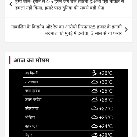
ट्रम्प बोले- ईरान से 4-5 हफ्ते जंग चल सकती है:अभी पूरी ताकत से
b
A
dI
navigation
हमला नहीं किया, हमारे पास दुनिया की सबसे बड़ी सेना
o
p
n
o
p
नाबालिग के किडनैप और रेप का आरोपी गिरफ्तार:5 हजार के इनामी
k
बदमाश को मुंबई में दबोचा, 3 साल से था फरार
आज का मौषम
नई दिल्ली
+26°C
राजस्थान
+30°C
मध्य प्रदेश
+25°C
उत्तर प्रदेश
+28°C
कोलकाता
+27°C
ओडिशा
+25°C
महाराष्ट्र
+24°C
बिहार
+28°C