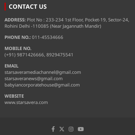
CONTACT US
ADDRESS:
Plot No : 233-234 1st Floor, Pocket-19, Sector-24,
Rohini Delhi -110085 (Near Jagannath Mandir)
PHONE NO.:
011-45534666
MOBILE NO.
(+91) 9871426666, 8929475541
EMAIL
starsaveramediachannel@gmail.com
starsaveranews@gmail.com
babyiancorporatehouse@gmail.com
WEBSITE
www.starsavera.com