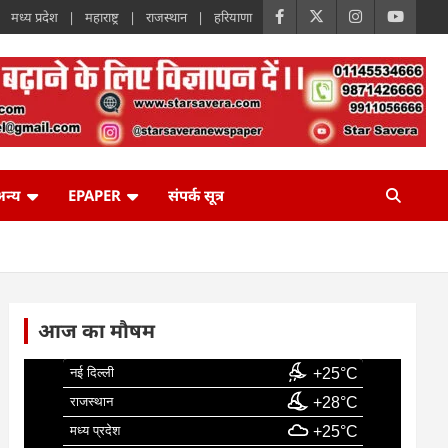
मध्य प्रदेश
महाराष्ट्र
राजस्थान
हरियाणा
न्य
EPAPER
संपर्क सूत्र
आज का मौषम
नई दिल्ली
+25°C
राजस्थान
+28°C
मध्य प्रदेश
+25°C