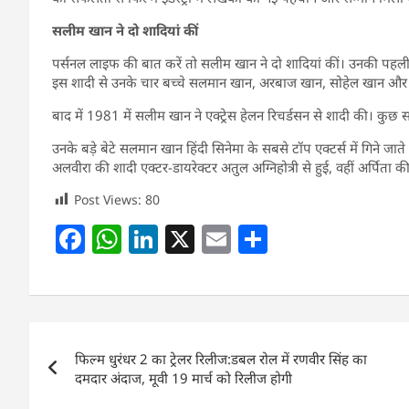
सलीम खान ने दो शादियां कीं
पर्सनल लाइफ की बात करें तो सलीम खान ने दो शादियां कीं। उनकी पहल
इस शादी से उनके चार बच्चे सलमान खान, अरबाज खान, सोहेल खान और
बाद में 1981 में सलीम खान ने एक्ट्रेस हेलन रिचर्डसन से शादी की। कु
उनके बड़े बेटे सलमान खान हिंदी सिनेमा के सबसे टॉप एक्टर्स में गिने जाते
अलवीरा की शादी एक्टर-डायरेक्टर अतुल अग्निहोत्री से हुई, वहीं अर्पिता की
Post Views:
80
F
W
Li
X
E
S
a
h
n
m
h
c
at
k
ai
ar
e
s
e
l
e
Post
b
A
dI
फिल्म धुरंधर 2 का ट्रेलर रिलीज:डबल रोल में रणवीर सिंह का
navigation
o
p
n
दमदार अंदाज, मूवी 19 मार्च को रिलीज होगी