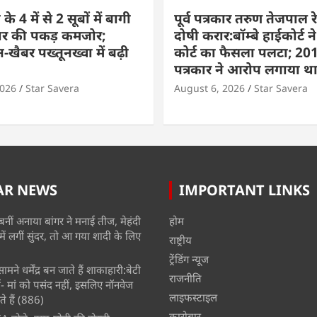
े 4 में से 2 सूबों में बागी
पूर्व पत्रकार तरुण तेजपाल रे
ार की पकड़ कमजोर;
दोषी करार:बॉम्बे हाईकोर्ट ने
-खैबर पख्तूनख्वा में बढ़ी
कोर्ट का फैसला पलटा; 201
पत्रकार ने आरोप लगाया थ
2026
Star Savera
August 6, 2026
Star Savera
AR NEWS
IMPORTANT LINKS
बनीं अनाया बांगर ने मनाई तीज, मेहंदी
होम
में लगीं सुंदर, तो आ गया शादी के लिए
राष्ट्रीय
ट्रेंडिंग न्यूज
मने धर्मेंद्र बन जाते हैं शाकाहारी:बेटी
राजनीति
- मां को पसंद नहीं, इसलिए नॉनवेज
लाइफस्टाइल
े हैं
(886)
कारोबार