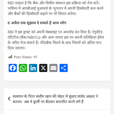
RBI चाहता है कि बैंक और वित्तीय संस्थान इस प्रक्रिया को तेज करें।
भविष्य में आरबीआई मुआवजे के भुगतान में अपनी हिस्सेदारी कम करने
और बैंकों की हिस्सेदारी बढ़ाने पर भी विचार करेगा।
6 अप्रैल तक सुझाव दे सकते हैं आम लोग
RBI ने इस ड्राफ्ट को अपनी वेबसाइट पर अपलोड कर दिया है। रेगुलेटेड
एंटिटीज (बैंक/NBFCs) और आम जनता इस पर अपनी प्रतिक्रिया ईमेल
के जरिए भेज सकते हैं। फीडबैक मिलने के बाद नियमों को अंतिम रूप
दिया जाएगा।
Post Views:
91
F
W
Li
X
E
S
a
h
n
m
h
c
at
k
ai
ar
e
s
e
l
e
Post
सलमान के पिता सलीम खान की सेहत में सुधार:जावेद अख्तर ने
b
A
dI
navigation
बताया- अब वे कुर्सी पर बैठकर बातचीत करने लगे हैं
o
p
n