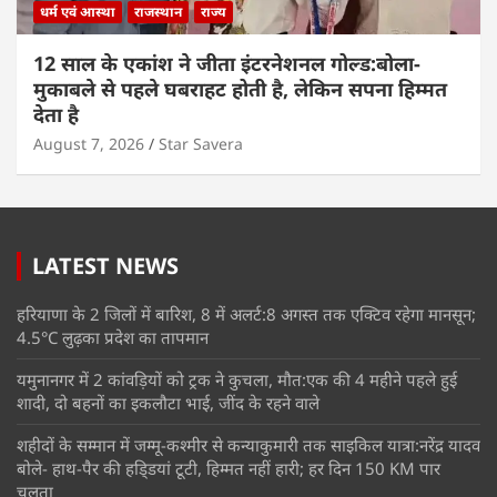
धर्म एवं आस्था
राजस्थान
राज्य
12 साल के एकांश ने जीता इंटरनेशनल गोल्ड:बोला-
मुकाबले से पहले घबराहट होती है, लेकिन सपना हिम्मत
देता है
August 7, 2026
Star Savera
LATEST NEWS
हरियाणा के 2 जिलों में बारिश, 8 में अलर्ट:8 अगस्त तक एक्टिव रहेगा मानसून;
4.5°C लुढ़का प्रदेश का तापमान
यमुनानगर में 2 कांवड़ियों को ट्रक ने कुचला, मौत:एक की 4 महीने पहले हुई
शादी, दो बहनों का इकलौटा भाई, जींद के रहने वाले
शहीदों के सम्मान में जम्मू-कश्मीर से कन्याकुमारी तक साइकिल यात्रा:नरेंद्र यादव
बोले- हाथ-पैर की हडि्डयां टूटी, हिम्मत नहीं हारी; हर दिन 150 KM पार
चलता