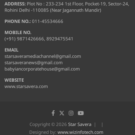
ADDRESS:
Plot No : 233-234 1st Floor, Pocket-19, Sector-24,
Rohini Delhi -110085 (Near Jagannath Mandir)
PHONE NO.:
011-45534666
MOBILE NO.
(+91) 9871426666, 8929475541
EMAIL
starsaveramediachannel@gmail.com
starsaveranews@gmail.com
babyiancorporatehouse@gmail.com
WEBSITE
www.starsavera.com
Copyright © 2026
Star Savera
Designed by:
www.wizinfotech.com