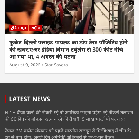
ट्रेंडिंग न्यूज
राष्ट्रीय
फुकेट-दिल्ली फ्लाइट पायलट का डोप टेस्ट पॉजिटिव होने
की खबर:एअर इंडिया विमान टर्बुलेंस से 300 फीट नीचे
आ गया था; 4 अगस्त की घटना
August 9, 2026
Star Savera
LATEST NEWS
H-1B वीजा वालों की नौकरी गई तो अमेरिका छोड़ना पड़ेगा:नई नौकरी तलाशने
की 60 दिन की मोहलत खत्म करने की तैयारी, 5 लाख भारतीयों पर असर
नेपाल PM बालेन सोमवार को पहले भारतीय राजदूत से मिलेंगे:बाद में चीन के
दूत से बात होगी, अगले दिन अमेरिकी अधिकारी से वन-टू-वन बैठक