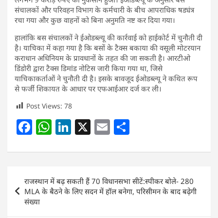
संचालकों और परिवहन विभाग के कर्मचारी के बीच आपराधिक षड्यंत्र
रचा गया और कुछ वाहनों को बिना अनुमति नष्ट कर दिया गया।
हालांकि बस संचालकों ने ईओडब्ल्यू की कार्रवाई को हाईकोर्ट में चुनौती दी
है। याचिका में कहा गया है कि बसों के टैक्स बकाया की वसूली मोटरयान
कराधान अधिनियम के प्रावधानों के तहत की जा सकती है। आरटीओ
डिंडोरी द्वारा टैक्स डिमांड नोटिस जारी किया गया था, जिसे
याचिकाकर्ताओं ने चुनौती दी है। इसके बावजूद ईओडब्ल्यू ने कथित रूप
से फर्जी शिकायत के आधार पर एफआईआर दर्ज कर ली।
Post Views:
78
F
W
Li
X
E
S
a
h
n
m
h
c
at
k
ai
ar
e
s
e
l
e
Post
राजस्थान में बढ़ सकती हैं 70 विधानसभा सीटें:स्पीकर बोले- 280
b
A
dI
navigation
MLA के बैठने के लिए सदन में हॉल बनेगा, परिसीमन के बाद बढ़ेगी
o
p
n
संख्या