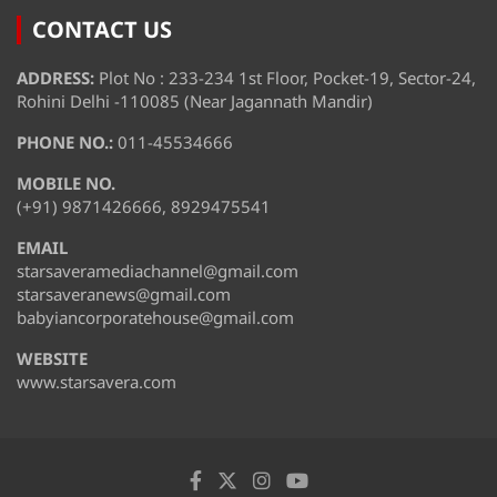
CONTACT US
ADDRESS:
Plot No : 233-234 1st Floor, Pocket-19, Sector-24,
Rohini Delhi -110085 (Near Jagannath Mandir)
PHONE NO.:
011-45534666
MOBILE NO.
(+91) 9871426666, 8929475541
EMAIL
starsaveramediachannel@gmail.com
starsaveranews@gmail.com
babyiancorporatehouse@gmail.com
WEBSITE
www.starsavera.com