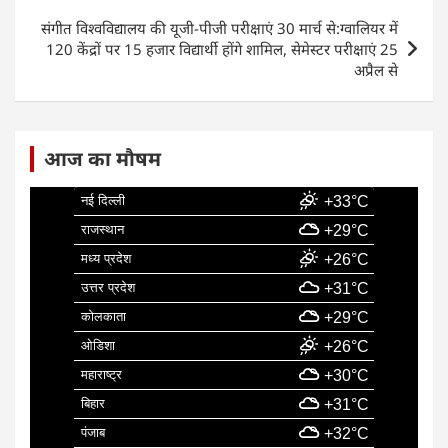
o
p
k
संगीत विश्वविद्यालय की यूजी-पीजी परीक्षाएं 30 मार्च से:ग्वालियर में
120 केंद्रों पर 15 हजार विद्यार्थी होंगे शामिल, सेमेस्टर परीक्षाएं 25
अप्रैल से
आज का मौषम
नई दिल्ली
+33°C
राजस्थान
+29°C
मध्य प्रदेश
+26°C
उत्तर प्रदेश
+31°C
कोलकाता
+29°C
ओडिशा
+26°C
महाराष्ट्र
+30°C
बिहार
+31°C
पंजाब
+32°C