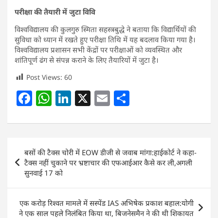
परीक्षा की तैयारी में जुटा विवि
विश्वविद्यालय की कुलगुरु स्मिता सहस्त्रबुद्धे ने बताया कि विद्यार्थियों की
सुविधा को ध्यान में रखते हुए परीक्षा तिथि में यह बदलाव किया गया है।
विश्वविद्यालय प्रशासन सभी केंद्रों पर परीक्षाओं को व्यवस्थित और
शांतिपूर्ण ढंग से संपन्न कराने के लिए तैयारियों में जुटा है।
Post Views:
60
F
W
Li
X
E
S
a
h
n
m
h
c
at
k
ai
ar
e
s
e
l
e
Post
बसों की टैक्स चोरी में EOW डीजी से जवाब मांगा:हाईकोर्ट ने कहा-
b
A
dI
navigation
टैक्स नहीं चुकाने पर भ्रष्टाचार की एफआईआर कैसे कर ली,अगली
o
p
n
सुनवाई 17 को
o
p
k
एक करोड़ रिश्वत मामले में सस्पेंड IAS अभिषेक प्रकाश बहाल:योगी
ने एक साल पहले निलंबित किया था, बिजनेसमैन ने की थी शिकायत