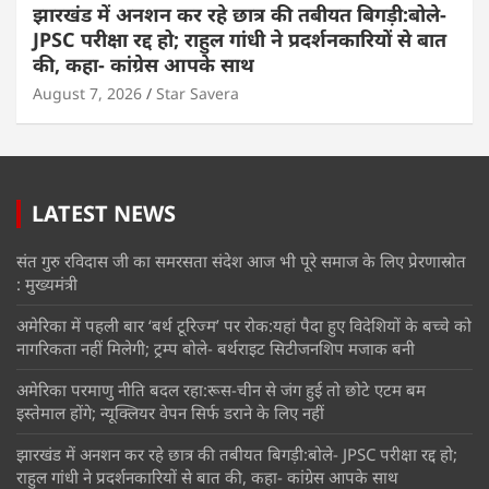
झारखंड में अनशन कर रहे छात्र की तबीयत बिगड़ी:बोले-
JPSC परीक्षा रद्द हो; राहुल गांधी ने प्रदर्शनकारियों से बात
की, कहा- कांग्रेस आपके साथ
August 7, 2026
Star Savera
LATEST NEWS
संत गुरु रविदास जी का समरसता संदेश आज भी पूरे समाज के लिए प्रेरणास्रोत
: मुख्यमंत्री
अमेरिका में पहली बार ‘बर्थ टूरिज्म’ पर रोक:यहां पैदा हुए विदेशियों के बच्चे को
नागरिकता नहीं मिलेगी; ट्रम्प बोले- बर्थराइट सिटीजनशिप मजाक बनी
अमेरिका परमाणु नीति बदल रहा:रूस-चीन से जंग हुई तो छोटे एटम बम
इस्तेमाल होंगे; न्यूक्लियर वेपन सिर्फ डराने के लिए नहीं
झारखंड में अनशन कर रहे छात्र की तबीयत बिगड़ी:बोले- JPSC परीक्षा रद्द हो;
राहुल गांधी ने प्रदर्शनकारियों से बात की, कहा- कांग्रेस आपके साथ