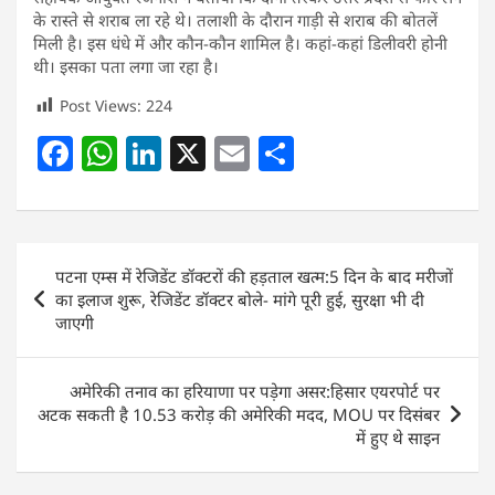
के रास्ते से शराब ला रहे थे। तलाशी के दौरान गाड़ी से शराब की बोतलें
मिली है। इस धंधे में और कौन-कौन शामिल है। कहां-कहां डिलीवरी होनी
थी। इसका पता लगा जा रहा है।
Post Views:
224
F
W
Li
X
E
S
a
h
n
m
h
c
at
k
ai
ar
e
s
e
l
e
Post
पटना एम्स में रेजिडेंट डॉक्टरों की हड़ताल खत्म:5 दिन के बाद मरीजों
b
A
dI
navigation
का इलाज शुरू, रेजिडेंट डॉक्टर बोले- मांगे पूरी हुई, सुरक्षा भी दी
o
p
n
जाएगी
o
p
k
अमेरिकी तनाव का हरियाणा पर पड़ेगा असर:हिसार एयरपोर्ट पर
अटक सकती है 10.53 करोड़ की अमेरिकी मदद, MOU पर दिसंबर
में हुए थे साइन