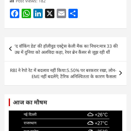
Post Views:
182
F
W
Li
X
E
S
a
h
n
m
h
c
at
k
ai
ar
e
s
e
l
e
Post
‘द वॉकिंग डेड’ की हॉलीवुड एक्ट्रेस केली मैक का निधन:मात्र 33 की
b
A
dI
navigation
उम्र में दुनिया को अलविदा कहा, रेयर ब्रेन कैंसर से जूझ रही थीं
o
p
n
o
p
RBI ने रेपो रेट में बदलाव नहीं किया:5.50% पर बरकरार रखा, लोन-
k
EMI नहीं बदलेंगे; टैरिफ अनिश्चितता के कारण फैसला
आज का मौषम
नई दिल्ली
+26°C
राजस्थान
+27°C