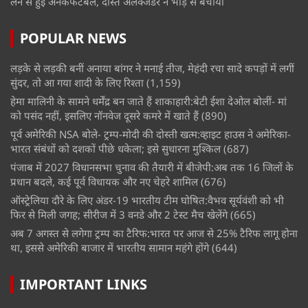
लेने से हुईं अनकंफर्टेबल, दोस्त अलेक्जेंडर ने भीड़ से बचाया
POPULAR NEWS
लड़के से लड़की बनीं अनाया बांगर ने मनाई तीज, मेहंदी रचा सादे कपड़ों में लगीं
सुंदर, तो आ गया शादी के लिए रिश्ता
(1,159)
हेमा मालिनी के सामने धर्मेंद्र बन जाते हैं शाकाहारी:बेटी ईशा देओल बोलीं- मां
को पसंद नहीं, इसलिए नॉनवेज दूसरे कमरे में खाते हैं
(890)
पूर्व अमेरिकी NSA बोले- ट्रम्प-मोदी की दोस्ती खत्म:व्हाइट हाउस ने अमेरिका-
भारत संबंधों को दशकों पीछे धकेला; इसे सुधारना मुश्किल
(687)
पंजाब में 2027 विधानसभा चुनाव की तैयारी में बीजेपी:अब तक 16 जिलों के
प्रधान बदले, कई पूर्व विधायक और नए चेहरे शामिल
(676)
ऑस्ट्रेलिया दौरे के लिए अंडर-19 भारतीय टीम घोषित:वैभव सूर्यवंशी को भी
फिर से मिली जगह; सीरीज में 3 वनडे और 2 टेस्ट मैच खेलेंगे
(665)
अब 7 अगस्त से लगेगा ट्रम्प का टैरिफ:भारत पर आज से 25% टैरिफ लागू होना
था, इससे अमेरिकी बाजार में भारतीय सामान महंगे होंगे
(644)
IMPORTANT LINKS