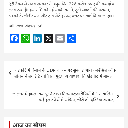
एंट्री टैक्स से राज्य सरकार ने अनुमानित 228 करोड़ रुपए की कमाई का
लक्ष्य रखा है। इस राशि को नई सड़कें बनाने, टूटी सड़कों की मरम्मत,
सड़कों के चौड़ीकरण और ट्रांसपोर्ट इंफ्रास्ट्रक्चर पर खर्च किया जाएगा।
Post Views:
56
F
W
Li
X
E
S
a
h
n
m
h
c
at
k
ai
ar
e
s
e
l
e
Post
हाईकोर्ट में पंजाब के DDR चार्जेस पर सुनवाई आज:काउंसिल ऑफ
b
A
dI
navigation
लॉयर्स ने लगाई है याचिका, मुख्य न्यायाधीश की खंडपीठ में मामला
o
p
n
o
p
जालंधर में हमला कर लूटने वाला गिरफ्तार:आरोपियों में 1 नाबालिग,
k
कई इलाकों में थे सक्रिय, चोरी की एक्टिवा बरामद
आज का मौषम