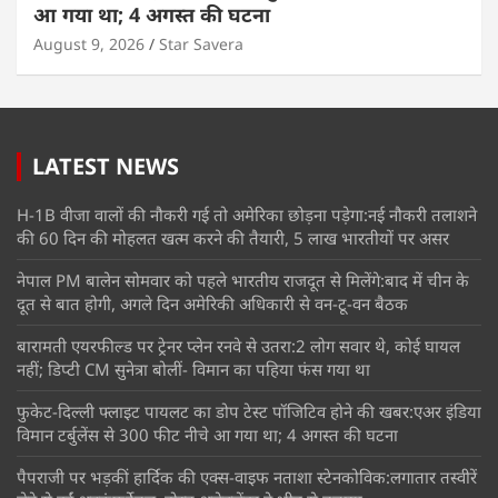
आ गया था; 4 अगस्त की घटना
August 9, 2026
Star Savera
LATEST NEWS
H-1B वीजा वालों की नौकरी गई तो अमेरिका छोड़ना पड़ेगा:नई नौकरी तलाशने
की 60 दिन की मोहलत खत्म करने की तैयारी, 5 लाख भारतीयों पर असर
नेपाल PM बालेन सोमवार को पहले भारतीय राजदूत से मिलेंगे:बाद में चीन के
दूत से बात होगी, अगले दिन अमेरिकी अधिकारी से वन-टू-वन बैठक
बारामती एयरफील्ड पर ट्रेनर प्लेन रनवे से उतरा:2 लोग सवार थे, कोई घायल
नहीं; डिप्टी CM सुनेत्रा बोलीं- विमान का पहिया फंस गया था
फुकेट-दिल्ली फ्लाइट पायलट का डोप टेस्ट पॉजिटिव होने की खबर:एअर इंडिया
विमान टर्बुलेंस से 300 फीट नीचे आ गया था; 4 अगस्त की घटना
पैपराजी पर भड़कीं हार्दिक की एक्स-वाइफ नताशा स्टेनकोविक:लगातार तस्वीरें