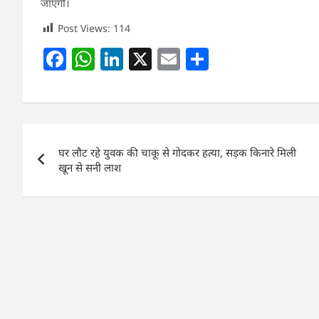
जाएगी।
Post Views:
114
F
W
Li
X
E
S
a
h
n
m
h
c
at
k
ai
ar
e
s
e
l
e
Post
b
A
dI
घर लौट रहे युवक की चाकू से गोदकर हत्या, सड़क किनारे मिली
navigation
o
p
n
खून से सनी लाश
o
p
k