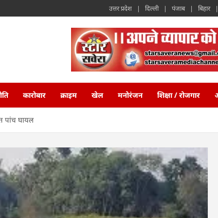
उत्तर प्रदेश
दिल्ली
पंजाब
बिहार
ीति
कारोबार
क्राइम
खेल
मनोरंजन
शिक्षा / रोजगार
अ
त पांच घायल