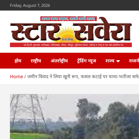
Skip
Friday, August 7, 2026
to
content
Star Savera
www.starsavera.com
होम
राष्ट्रीय
अंतर्राष्ट्रीय
ट्रेंडिंग न्यूज
राज्य
राजन
Home
जमीन विवाद ने लिया खूनी रूप, फसल कटाई पर चाचा-भतीजा समे