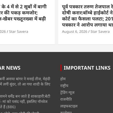
े 4 में से 2 सूबों में बागी
पूर्व पत्रकार तरुण तेजपाल रे
ार की पकड़ कमजोर;
दोषी करार:बॉम्बे हाईकोर्ट ने
-खैबर पख्तूनख्वा में बढ़ी
कोर्ट का फैसला पलटा; 201
पत्रकार ने आरोप लगाया थ
2026
Star Savera
August 6, 2026
Star Savera
AR NEWS
IMPORTANT LINKS
बनीं अनाया बांगर ने मनाई तीज, मेहंदी
होम
में लगीं सुंदर, तो आ गया शादी के लिए
राष्ट्रीय
ट्रेंडिंग न्यूज
मने धर्मेंद्र बन जाते हैं शाकाहारी:बेटी
राजनीति
- मां को पसंद नहीं, इसलिए नॉनवेज
लाइफस्टाइल
े हैं
(886)
कारोबार