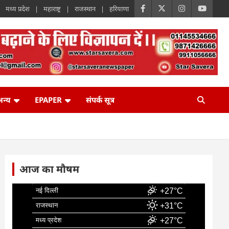
मध्य प्रदेश
महाराष्ट्र
राजस्थान
हरियाणा
न्य
EPAPER
संपर्क सूत्र
आज का मौषम
नई दिल्ली
+27°C
राजस्थान
+31°C
मध्य प्रदेश
+27°C