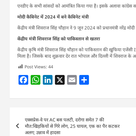
एनडीए के सभी सांसदों को आमंत्रित किया गया है। इसके अलावा कांग्रेस 
मोदी कैबिनेट में 2024 में बने कैबिनेट मंत्री
केंद्रीय मंत्री शिवराज सिंह चौहान ने 9 जून 2024 को प्रधानमंत्री नरेंद्र मोदी
केंद्रीय मंत्री शिवराज सिंह को पाकिस्तान से खतरा
केंद्रीय कृषि मंत्री शिवराज सिंह चौहान को पाकिस्तान की खुफिया एजेंसी 
मिला है। जिसके बाद शुक्रवार देर रात भोपाल और दिल्ली में शिवराज के 
Post Views:
44
F
W
Li
X
E
S
a
h
n
m
h
c
at
k
ai
ar
e
s
e
l
e
Post
b
A
dI
एक्सप्रेस-वे पर AC बस पलटी, दरोगा समेत 7 की
navigation
o
p
n
मौत:खिड़कियों से गिरे लोग, 25 घायल, एक का पैर कटकर
अलग; उन्नाव में हादसा