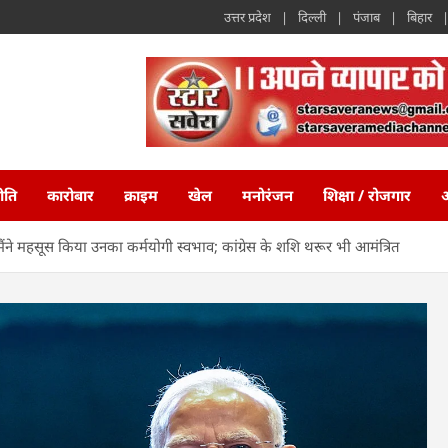
उत्तर प्रदेश
दिल्ली
पंजाब
बिहार
ीति
कारोबार
क्राइम
खेल
मनोरंजन
शिक्षा / रोजगार
अ
े महसूस किया उनका कर्मयोगी स्वभाव; कांग्रेस के शशि थरूर भी आमंत्रित