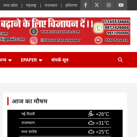
मध्य प्रदेश
महाराष्ट्र
राजस्थान
हरियाणा
न्य
EPAPER
संपर्क सूत्र
आज का मौषम
नई दिल्ली
+26°C
राजस्थान
+31°C
मध्य प्रदेश
+25°C