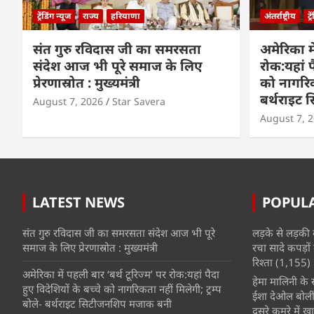
ट्रेंडिंग न्यूज
राज्य
हरियाणा
अंतर्राष्ट्रीय
ट्
संत गुरु रविदास जी का समरसता
अमेरिका मे
संदेश आज भी पूरे समाज के लिए
रोक:यहां प
प्रेरणास्रोत : मुख्यमंत्री
को नागरिकत
बर्थराइट
August 7, 2026
Star Savera
August 7, 
LATEST NEWS
POPUL
संत गुरु रविदास जी का समरसता संदेश आज भी पूरे
लड़के से लड़की 
समाज के लिए प्रेरणास्रोत : मुख्यमंत्री
रचा सादे कपड़ों 
रिश्ता
(1,155)
अमेरिका में पहली बार ‘बर्थ टूरिज्म’ पर रोक:यहां पैदा
हेमा मालिनी के सा
हुए विदेशियों के बच्चे को नागरिकता नहीं मिलेगी; ट्रम्प
ईशा देओल बोलीं
बोले- बर्थराइट सिटीजनशिप मजाक बनी
दूसरे कमरे में खात