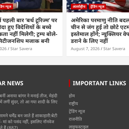
रेंडिंग न्यूज
अंतर्राष्ट्रीय
ट्रेंडिंग न्यूज
ं पहली बार ‘बर्थ टूरिज्म’ पर
अमेरिका परमाणु नीति बदल
ैदा हुए विदेशियों के बच्चे
चीन से जंग हुई तो छोटे एट
ा नहीं मिलेगी; ट्रम्प बोले-
इस्तेमाल होंगे; न्यूक्लियर वे
 सिटीजनशिप मजाक बनी
डराने के लिए नहीं
2026
Star Savera
August 7, 2026
Star Savera
AR NEWS
IMPORTANT LINKS
बनीं अनाया बांगर ने मनाई तीज, मेहंदी
होम
में लगीं सुंदर, तो आ गया शादी के लिए
राष्ट्रीय
ट्रेंडिंग न्यूज
मने धर्मेंद्र बन जाते हैं शाकाहारी:बेटी
राजनीति
- मां को पसंद नहीं, इसलिए नॉनवेज
लाइफस्टाइल
े हैं
(887)