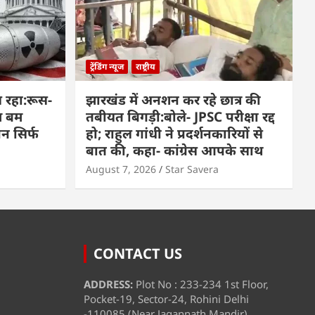
ट्रेंडिंग न्यूज
राष्ट्रीय
 रहा:रूस-
झारखंड में अनशन कर रहे छात्र की
म बम
तबीयत बिगड़ी:बोले- JPSC परीक्षा रद्द
पन सिर्फ
हो; राहुल गांधी ने प्रदर्शनकारियों से
बात की, कहा- कांग्रेस आपके साथ
August 7, 2026
Star Savera
CONTACT US
ADDRESS:
Plot No : 233-234 1st Floor,
Pocket-19, Sector-24, Rohini Delhi
-110085 (Near Jagannath Mandir)