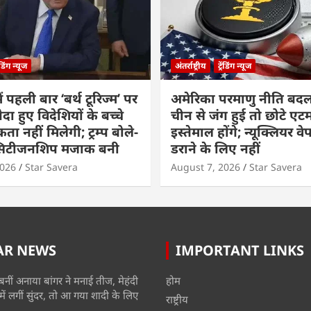
रेंडिंग न्यूज
अंतर्राष्ट्रीय
ट्रेंडिंग न्यूज
ं पहली बार ‘बर्थ टूरिज्म’ पर
अमेरिका परमाणु नीति बदल
ैदा हुए विदेशियों के बच्चे
चीन से जंग हुई तो छोटे एट
ा नहीं मिलेगी; ट्रम्प बोले-
इस्तेमाल होंगे; न्यूक्लियर वे
 सिटीजनशिप मजाक बनी
डराने के लिए नहीं
2026
Star Savera
August 7, 2026
Star Savera
AR NEWS
IMPORTANT LINKS
बनीं अनाया बांगर ने मनाई तीज, मेहंदी
होम
में लगीं सुंदर, तो आ गया शादी के लिए
राष्ट्रीय