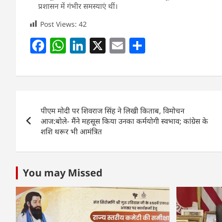
प्रशासन में गंभीर समस्याएं थीं।
Post Views:
42
F
W
Li
X
E
S
a
h
n
m
h
c
at
k
ai
ar
e
s
e
l
e
Post
b
A
dI
पीएम मोदी पर शिवराज सिंह ने लिखी किताब, विमोचन
navigation
o
p
n
आज:बोले- मैंने महसूस किया उनका कर्मयोगी स्वभाव; कांग्रेस के
शशि थरूर भी आमंत्रित
o
p
k
You may Missed