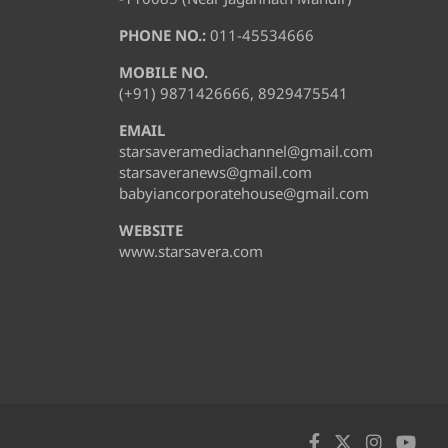
PHONE NO.:
011-45534666
MOBILE NO.
(+91) 9871426666, 8929475541
EMAIL
starsaveramediachannel@gmail.com
starsaveranews@gmail.com
babyiancorporatehouse@gmail.com
WEBSITE
www.starsavera.com