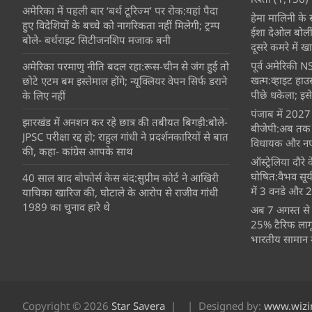
अमेरिका में पहली बार ‘बर्थ टूरिज्म’ पर रोक:यहां पैदा
हेमा मालिनी के सा
हुए विदेशियों के बच्चे को नागरिकता नहीं मिलेगी; ट्रम्प
ईशा देओल बोलीं
बोले- बर्थराइट सिटीजनशिप मजाक बनी
दूसरे कमरे में खात
पूर्व अमेरिकी NS
अमेरिका परमाणु नीति बदल रहा:रूस-चीन से जंग हुई तो
खत्म:व्हाइट हाउ
छोटे एटम बम इस्तेमाल होंगे; न्यूक्लियर वेपन सिर्फ डराने
पीछे धकेला; इसे
के लिए नहीं
पंजाब में 2027 
झारखंड में अनशन कर रहे छात्र की तबीयत बिगड़ी:बोले-
बीजेपी:अब तक 16
JPSC परीक्षा रद्द हो; राहुल गांधी ने प्रदर्शनकारियों से बात
विधायक और नए 
की, कहा- कांग्रेस आपके साथ
ऑस्ट्रेलिया दौर
घोषित:वैभव सूर
40 साल बाद बोफोर्स केस बंद:सुप्रीम कोर्ट ने आखिरी
में 3 वनडे और 2 ट
याचिका खारिज की, घोटाले के आरोप से राजीव गांधी
1989 का चुनाव हारे थे
अब 7 अगस्त से 
25% टैरिफ लागू
भारतीय सामान मह
Copyright © 2026
Star Savera
Designed by:
www.wizi