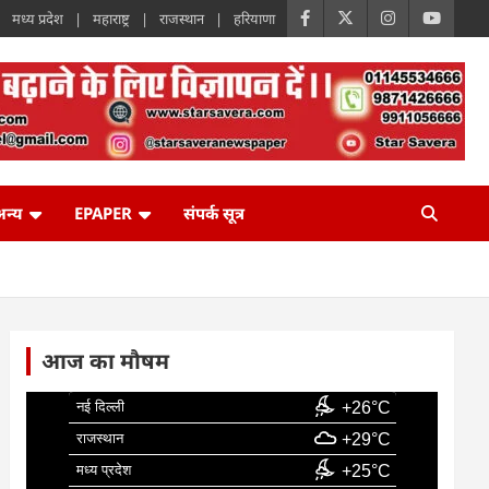
मध्य प्रदेश
महाराष्ट्र
राजस्थान
हरियाणा
न्य
EPAPER
संपर्क सूत्र
आज का मौषम
नई दिल्ली
+26°C
राजस्थान
+29°C
मध्य प्रदेश
+25°C