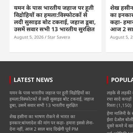
यमन के पास भारतीय जहाज पर हूती
शेख हसीन
विद्रोहियों का हमला:विस्फोटकों से
का इनकार:
लदी सुसाइड बोट टकराई, जहाज डूबा,
कहा- हमार
उसमें सवार सभी 13 भारतीय सुरक्षित
आज 2 साल 
August 5, 2026
Star Savera
August 5, 
LATEST NEWS
POPUL
यमन के पास भारतीय जहाज पर हूती विद्रोहियों का
लड़के से लड़की 
हमला:विस्फोटकों से लदी सुसाइड बोट टकराई, जहाज
रचा सादे कपड़ों 
डूबा, उसमें सवार सभी 13 भारतीय सुरक्षित
रिश्ता
(1,150)
हेमा मालिनी के सा
शेख हसीना का भाषण रोकने से भारत का
ईशा देओल बोलीं
इनकार:बांग्लादेश की मांग पर कहा- हमारा इससे लेना-
दूसरे कमरे में खात
देना नहीं, आज 2 साल बाद दिखेंगी पूर्व PM