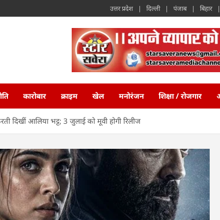
उत्तर प्रदेश
दिल्ली
पंजाब
बिहार
ीति
कारोबार
क्राइम
खेल
मनोरंजन
शिक्षा / रोजगार
अ
रती दिखीं आलिया भट्ट; 3 जुलाई को मूवी होगी रिलीज