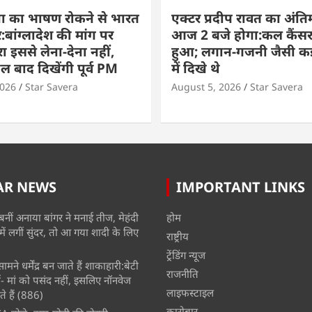
ा का भाषण रोकने से भारत
एक्टर प्रदीप रावत का अंति
बांग्लादेश की मांग पर
आज 2 बजे होगा:कल कैंसर
ा इससे लेना-देना नहीं,
हुआ; लगान-गजनी जैसी कई
बाद दिखेंगी पूर्व PM
में दिखे थे
2026
Star Savera
August 5, 2026
Star Savera
AR NEWS
IMPORTANT LINKS
बनीं अनाया बांगर ने मनाई तीज, मेहंदी
होम
में लगीं सुंदर, तो आ गया शादी के लिए
राष्ट्रीय
ट्रेंडिंग न्यूज
मने धर्मेंद्र बन जाते हैं शाकाहारी:बेटी
राजनीति
- मां को पसंद नहीं, इसलिए नॉनवेज
लाइफस्टाइल
े हैं
(886)
कारोबार