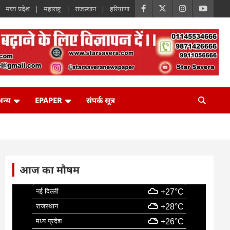
मध्य प्रदेश
महाराष्ट्र
राजस्थान
हरियाणा
न्य
EPAPER
संपर्क सूत्र
आज का मौषम
नई दिल्ली
+27°C
राजस्थान
+28°C
मध्य प्रदेश
+26°C