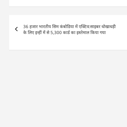
c
at
k
ai
ar
e
s
e
l
e
Post
b
A
dI
36 हजार भारतीय सिम कंबोडिया में एक्टिव:साइबर धोखाधड़ी
navigation
o
p
n
के लिए इन्हीं में से 5,300 कार्ड का इस्तेमाल किया गया
o
p
k