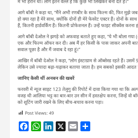
मैं भी हैरान था। लोग इतने वेल्ले हैं कि कुछ भी लिखकर बना देते हैं।”
आगे बॉबी ने कहा था, “मैंने अभी रणबीर के साथ फिल्म की, फिर मुझे जब
हो क्या रहा है मेरे साथ, क्योंकि दोनों ही मेरे फेवरेट एक्टर हैं। दोनों के
हैं, कितनी हार्डवर्किंग हैं। कितनी प्रोफेशनल हैं। उन्हें फाइट सीक्वेंस करना
आगे बॉबी देओल ने झगड़े को अफवाह बताते हुए कहा, “ये भी बोला गया 
एक और फिल्म ऑफर कर दी। अब मैं हर किसी के पास जाकर अपनी बात तो स
सवाल पूछा है और मैं जवाब दे रहा हूं।”
आखिर में बॉबी देओल ने कहा, “लोग इंस्टाग्राम से ऑब्सेस्ड रहते हैं। उसमे
लेकिन उसे ज्यादा बढ़ा-चढ़ाकर बताया जाता है। हम सबको इसकी आदत ह
जानिए कैसी थीं अनबन की खबरें
फरवरी में न्यूज साइट 123 तेलुगु की रिपोर्ट में दावा किया गया था कि 
वजह थी आलिया भट्ट का बार-बार उन सीन में हस्तक्षेप करना, जिन्हें वो ब
को शूटिंग जारी रखने के लिए बीच-बचाव करना पड़ा।
Post Views:
49
F
W
Li
X
E
S
a
h
n
m
h