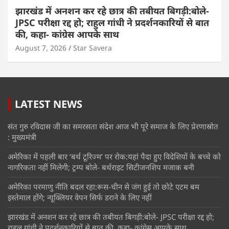
झारखंड में अनशन कर रहे छात्र की तबीयत बिगड़ी:बोले-
JPSC परीक्षा रद्द हो; राहुल गांधी ने प्रदर्शनकारियों से बात
की, कहा- कांग्रेस आपके साथ
August 7, 2026
Star Savera
LATEST NEWS
संत गुरु रविदास जी का समरसता संदेश आज भी पूरे समाज के लिए प्रेरणास्रोत
: मुख्यमंत्री
अमेरिका में पहली बार ‘बर्थ टूरिज्म’ पर रोक:यहां पैदा हुए विदेशियों के बच्चे को
नागरिकता नहीं मिलेगी; ट्रम्प बोले- बर्थराइट सिटीजनशिप मजाक बनी
अमेरिका परमाणु नीति बदल रहा:रूस-चीन से जंग हुई तो छोटे एटम बम
इस्तेमाल होंगे; न्यूक्लियर वेपन सिर्फ डराने के लिए नहीं
झारखंड में अनशन कर रहे छात्र की तबीयत बिगड़ी:बोले- JPSC परीक्षा रद्द हो;
राहुल गांधी ने प्रदर्शनकारियों से बात की, कहा- कांग्रेस आपके साथ