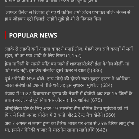
घोटाले के आरोप से राजीव गांधी 1989 का चुनाव हारे थे
‘लाफ्टर चैलेंज से रिजेक्ट हो गए थे कपिल शर्मा’:चंदन प्रभाकर बोले- मेकर्स से
हाथ जोड़कर एंट्री दिलाई, उन्होंने मुझे ही शो से निकाल दिया
POPULAR NEWS
लड़के से लड़की बनीं अनाया बांगर ने मनाई तीज, मेहंदी रचा सादे कपड़ों में लगीं
सुंदर, तो आ गया शादी के लिए रिश्ता
(1,152)
हेमा मालिनी के सामने धर्मेंद्र बन जाते हैं शाकाहारी:बेटी ईशा देओल बोलीं- मां
को पसंद नहीं, इसलिए नॉनवेज दूसरे कमरे में खाते हैं
(886)
पूर्व अमेरिकी NSA बोले- ट्रम्प-मोदी की दोस्ती खत्म:व्हाइट हाउस ने अमेरिका-
भारत संबंधों को दशकों पीछे धकेला; इसे सुधारना मुश्किल
(684)
पंजाब में 2027 विधानसभा चुनाव की तैयारी में बीजेपी:अब तक 16 जिलों के
प्रधान बदले, कई पूर्व विधायक और नए चेहरे शामिल
(675)
ऑस्ट्रेलिया दौरे के लिए अंडर-19 भारतीय टीम घोषित:वैभव सूर्यवंशी को भी
फिर से मिली जगह; सीरीज में 3 वनडे और 2 टेस्ट मैच खेलेंगे
(660)
अब 7 अगस्त से लगेगा ट्रम्प का टैरिफ:भारत पर आज से 25% टैरिफ लागू होना
था, इससे अमेरिकी बाजार में भारतीय सामान महंगे होंगे
(642)