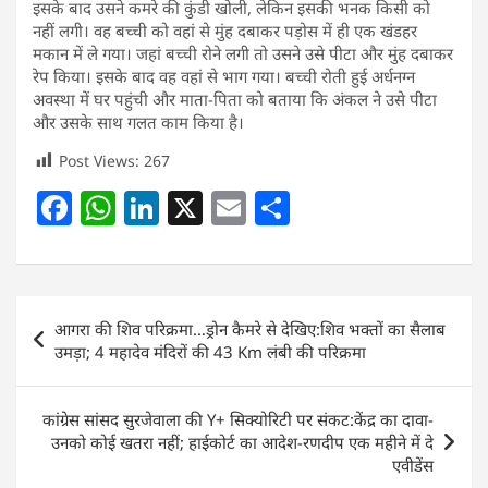
इसके बाद उसने कमरे की कुंडी खोली, लेकिन इसकी भनक किसी को
नहीं लगी। वह बच्ची को वहां से मुंह दबाकर पड़ोस में ही एक खंडहर
मकान में ले गया। जहां बच्ची रोने लगी तो उसने उसे पीटा और मुंह दबाकर
रेप किया। इसके बाद वह वहां से भाग गया। बच्ची रोती हुई अर्धनग्न
अवस्था में घर पहुंची और माता-पिता को बताया कि अंकल ने उसे पीटा
और उसके साथ गलत काम किया है।
Post Views:
267
F
W
Li
X
E
S
a
h
n
m
h
c
at
k
ai
ar
e
s
e
l
e
Post
आगरा की शिव परिक्रमा…ड्रोन कैमरे से देखिए:शिव भक्तों का सैलाब
b
A
dI
navigation
उमड़ा; 4 महादेव मंदिरों की 43 Km लंबी की परिक्रमा
o
p
n
o
p
कांग्रेस सांसद सुरजेवाला की Y+ सिक्योरिटी पर संकट:केंद्र का दावा-
k
उनको कोई खतरा नहीं; हाईकोर्ट का आदेश-रणदीप एक महीने में दे
एवीडेंस