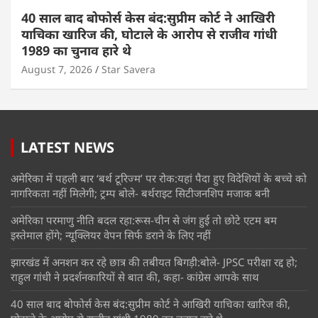
40 साल बाद बोफोर्स केस बंद:सुप्रीम कोर्ट ने आखिरी
याचिका खारिज की, घोटाले के आरोप से राजीव गांधी
1989 का चुनाव हारे थे
August 7, 2026
Star Savera
LATEST NEWS
अमेरिका में पहली बार ‘बर्थ टूरिज्म’ पर रोक:यहां पैदा हुए विदेशियों के बच्चे को
नागरिकता नहीं मिलेगी; ट्रम्प बोले- बर्थराइट सिटीजनशिप मजाक बनी
अमेरिका परमाणु नीति बदल रहा:रूस-चीन से जंग हुई तो छोटे एटम बम
इस्तेमाल होंगे; न्यूक्लियर वेपन सिर्फ डराने के लिए नहीं
झारखंड में अनशन कर रहे छात्र की तबीयत बिगड़ी:बोले- JPSC परीक्षा रद्द हो;
राहुल गांधी ने प्रदर्शनकारियों से बात की, कहा- कांग्रेस आपके साथ
40 साल बाद बोफोर्स केस बंद:सुप्रीम कोर्ट ने आखिरी याचिका खारिज की,