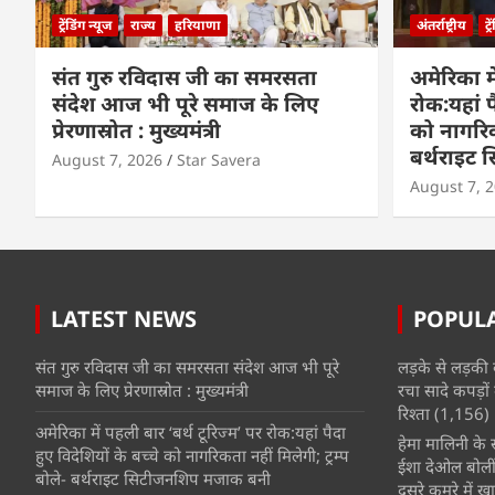
ट्रेंडिंग न्यूज
राज्य
हरियाणा
अंतर्राष्ट्रीय
ट्
संत गुरु रविदास जी का समरसता
अमेरिका मे
संदेश आज भी पूरे समाज के लिए
रोक:यहां प
प्रेरणास्रोत : मुख्यमंत्री
को नागरिकत
बर्थराइट
August 7, 2026
Star Savera
August 7, 
LATEST NEWS
POPUL
संत गुरु रविदास जी का समरसता संदेश आज भी पूरे
लड़के से लड़की 
समाज के लिए प्रेरणास्रोत : मुख्यमंत्री
रचा सादे कपड़ों 
रिश्ता
(1,156)
अमेरिका में पहली बार ‘बर्थ टूरिज्म’ पर रोक:यहां पैदा
हेमा मालिनी के सा
हुए विदेशियों के बच्चे को नागरिकता नहीं मिलेगी; ट्रम्प
ईशा देओल बोलीं
बोले- बर्थराइट सिटीजनशिप मजाक बनी
दूसरे कमरे में खात