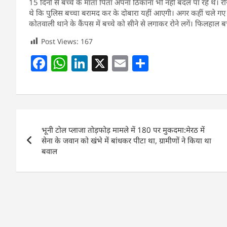
15 दिनों से बच्चे के माता पिता अपना ठिकाना भी नहीं बदल पा रहे थे। र
थे कि पुलिस बच्चा बरामद कर के दोबारा यहीं आएगी। अगर कहीं चले गए तो
कोतवाली थाने के कैंपस में बच्चे को सीने से लगाकर रोने लगें। फिलहाल ब
Post Views:
167
F
W
Li
X
E
S
a
h
n
m
h
c
at
k
ai
ar
e
s
e
l
e
Post
b
A
dI
भूनी टोल प्लाजा तोड़फोड़ मामले में 180 पर मुकदमा:मेरठ में
navigation
o
p
n
सेना के जवान को खंभे में बांधकर पीटा था, ग्रामीणों ने किया था
बवाल
o
p
k