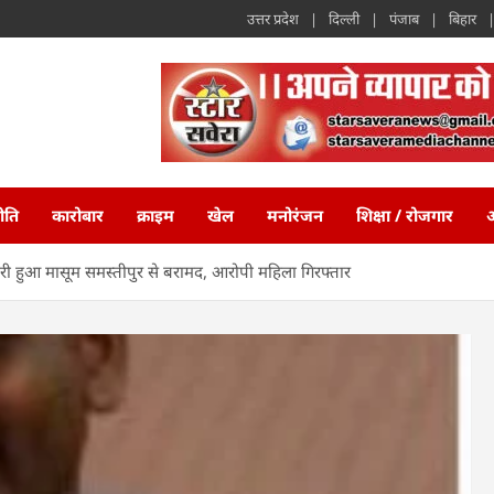
उत्तर प्रदेश
दिल्ली
पंजाब
बिहार
ीति
कारोबार
क्राइम
खेल
मनोरंजन
शिक्षा / रोजगार
अ
चोरी हुआ मासूम समस्तीपुर से बरामद, आरोपी महिला गिरफ्तार