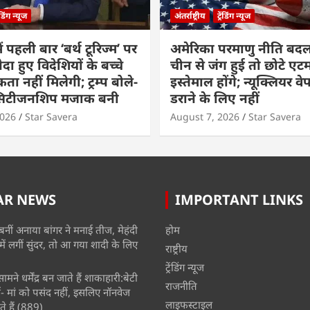
रेंडिंग न्यूज
अंतर्राष्ट्रीय
ट्रेंडिंग न्यूज
ं पहली बार ‘बर्थ टूरिज्म’ पर
अमेरिका परमाणु नीति बदल
ैदा हुए विदेशियों के बच्चे
चीन से जंग हुई तो छोटे एट
ा नहीं मिलेगी; ट्रम्प बोले-
इस्तेमाल होंगे; न्यूक्लियर वे
 सिटीजनशिप मजाक बनी
डराने के लिए नहीं
2026
Star Savera
August 7, 2026
Star Savera
AR NEWS
IMPORTANT LINKS
बनीं अनाया बांगर ने मनाई तीज, मेहंदी
होम
में लगीं सुंदर, तो आ गया शादी के लिए
राष्ट्रीय
ट्रेंडिंग न्यूज
मने धर्मेंद्र बन जाते हैं शाकाहारी:बेटी
राजनीति
- मां को पसंद नहीं, इसलिए नॉनवेज
लाइफस्टाइल
े हैं
(889)