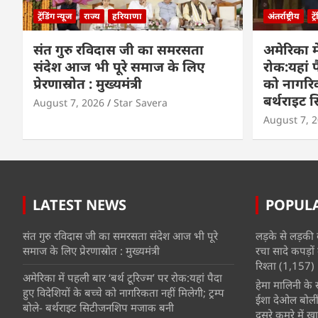
ट्रेंडिंग न्यूज
राज्य
हरियाणा
अंतर्राष्ट्रीय
ट्
संत गुरु रविदास जी का समरसता
अमेरिका मे
संदेश आज भी पूरे समाज के लिए
रोक:यहां प
प्रेरणास्रोत : मुख्यमंत्री
को नागरिकत
बर्थराइट
August 7, 2026
Star Savera
August 7, 
LATEST NEWS
POPUL
संत गुरु रविदास जी का समरसता संदेश आज भी पूरे
लड़के से लड़की 
समाज के लिए प्रेरणास्रोत : मुख्यमंत्री
रचा सादे कपड़ों 
रिश्ता
(1,157)
अमेरिका में पहली बार ‘बर्थ टूरिज्म’ पर रोक:यहां पैदा
हेमा मालिनी के सा
हुए विदेशियों के बच्चे को नागरिकता नहीं मिलेगी; ट्रम्प
ईशा देओल बोलीं
बोले- बर्थराइट सिटीजनशिप मजाक बनी
दूसरे कमरे में खात