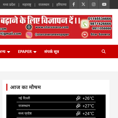
मध्य प्रदेश
महाराष्ट्र
राजस्थान
हरियाणा
न्य
EPAPER
संपर्क सूत्र
आज का मौषम
नई दिल्ली
+26°C
राजस्थान
+27°C
मध्य प्रदेश
+24°C