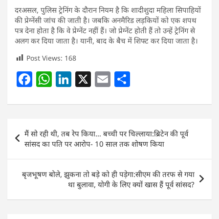
दरअसल, पुलिस ट्रेनिंग के दौरान नियम है कि शादीशुदा महिला सिपाहियों
की प्रेग्नेंसी जांच की जाती है। जबकि अनमैरिड लड़कियों को एक शपथ
पत्र देना होता है कि वे प्रेग्नेंट नहीं हैं। जो प्रेग्नेंट होती हैं तो उन्हें ट्रेनिंग से
अलग कर दिया जाता है। यानी, बाद के बैच में शिफ्ट कर दिया जाता है।
Post Views:
168
F
W
Li
X
E
S
a
h
n
m
h
c
at
k
ai
ar
e
s
e
l
e
Post
मैं सो रही थी, तब रेप किया… बच्ची पर चिल्लाया:ब्रिटेन की पूर्व
b
A
dI
navigation
सांसद का पति पर आरोप- 10 साल तक शोषण किया​​​​​​​
o
p
n
o
p
बृजभूषण बोले, झुकना तो बड़े को ही पड़ेगा:सीएम की तरफ से गया
k
था बुलावा, योगी के लिए क्यों खास हैं पूर्व सांसद?