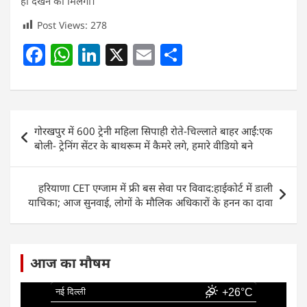
ही देखने को मिलेगा।
Post Views:
278
F
W
Li
X
E
S
a
h
n
m
h
c
at
k
ai
ar
e
s
e
l
e
Post
गोरखपुर में 600 ट्रेनी महिला सिपाही रोते-चिल्लाते बाहर आईं:एक
b
A
dI
navigation
बोली- ट्रेनिंग सेंटर के बाथरूम में कैमरे लगे, हमारे वीडियो बने
o
p
n
o
p
हरियाणा CET एग्जाम में फ्री बस सेवा पर विवाद:हाईकोर्ट में डाली
k
याचिका; आज सुनवाई, लोगों के मौलिक अधिकारों के हनन का दावा
आज का मौषम
नई दिल्ली
+26°C