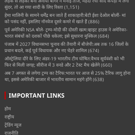
लड़के से लड़की बनीं अनाया बांगर ने मनाई तीज, मेहंदी रचा सादे कपड़ों में लगीं
सुंदर, तो आ गया शादी के लिए रिश्ता
(1,151)
हेमा मालिनी के सामने धर्मेंद्र बन जाते हैं शाकाहारी:बेटी ईशा देओल बोलीं- मां
को पसंद नहीं, इसलिए नॉनवेज दूसरे कमरे में खाते हैं
(886)
पूर्व अमेरिकी NSA बोले- ट्रम्प-मोदी की दोस्ती खत्म:व्हाइट हाउस ने अमेरिका-
भारत संबंधों को दशकों पीछे धकेला; इसे सुधारना मुश्किल
(684)
पंजाब में 2027 विधानसभा चुनाव की तैयारी में बीजेपी:अब तक 16 जिलों के
प्रधान बदले, कई पूर्व विधायक और नए चेहरे शामिल
(674)
ऑस्ट्रेलिया दौरे के लिए अंडर-19 भारतीय टीम घोषित:वैभव सूर्यवंशी को भी
फिर से मिली जगह; सीरीज में 3 वनडे और 2 टेस्ट मैच खेलेंगे
(660)
अब 7 अगस्त से लगेगा ट्रम्प का टैरिफ:भारत पर आज से 25% टैरिफ लागू होना
था, इससे अमेरिकी बाजार में भारतीय सामान महंगे होंगे
(638)
IMPORTANT LINKS
होम
राष्ट्रीय
ट्रेंडिंग न्यूज
राजनीति