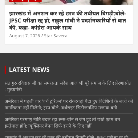
झारखंड में अनशन कर रहे छात्र की तबीयत बिगड़ी:बोले-
JPSC परीक्षा रद्द हो; राहुल गांधी ने प्रदर्शनकारियों से बात
की, कहा- कांग्रेस आपके साथ
August 7, 2026
Star Savera
LATEST NEWS
संत गुरु रविदास जी का समरसता संदेश आज भी पूरे समाज के लिए प्रेरणास्रोत
: मुख्यमंत्री
अमेरिका में पहली बार ‘बर्थ टूरिज्म’ पर रोक:यहां पैदा हुए विदेशियों के बच्चे को
नागरिकता नहीं मिलेगी; ट्रम्प बोले- बर्थराइट सिटीजनशिप मजाक बनी
अमेरिका परमाणु नीति बदल रहा:रूस-चीन से जंग हुई तो छोटे एटम बम
इस्तेमाल होंगे; न्यूक्लियर वेपन सिर्फ डराने के लिए नहीं
झारखंड में अनशन कर रहे छात्र की तबीयत बिगड़ी:बोले- JPSC परीक्षा रद्द हो;