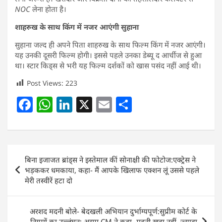
NOC
लेना होता है।
शाहरुख के साथ किंग में नजर आएंगी सुहाना
सुहाना जल्द ही अपने पिता शाहरुख के साथ फिल्म किंग में नजर आएंगी।
यह उनकी दूसरी फिल्म होगी। इससे पहले उनका डेब्यू द आर्चीज से हुआ
था। स्टार किड्स से भरी यह फिल्म दर्शकों को खास पसंद नहीं आई थी।
Post Views:
223
F
W
Li
X
E
S
a
h
n
m
h
c
at
k
ai
ar
e
s
e
l
e
Post
बिना इजाजत ब्रांड्स ने इस्तेमाल कीं सोनाक्षी की फोटोज:एक्ट्रेस ने
b
A
dI
navigation
भड़ककर धमकाया, कहा- मैं आपके खिलाफ एक्शन लूं उससे पहले
o
p
n
मेरी तस्वीरें हटा दो
o
p
k
अरशद मदनी बोले- बेदखली अभियान दुर्भाग्यपूर्ण:सुप्रीम कोर्ट के
नियमों का उल्लंघन; असम CM ने कहा- मदनी खुदा नहीं, ज्यादा