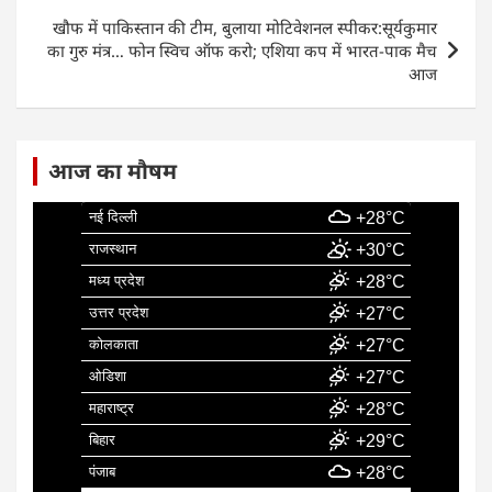
o
p
खौफ में पाकिस्तान की टीम, बुलाया मोटिवेशनल स्पीकर:सूर्यकुमार
k
का गुरु मंत्र… फोन स्विच ऑफ करो; एशिया कप में भारत-पाक मैच
आज
आज का मौषम
नई दिल्ली
+28°C
राजस्थान
+30°C
मध्य प्रदेश
+28°C
उत्तर प्रदेश
+27°C
कोलकाता
+27°C
ओडिशा
+27°C
महाराष्ट्र
+28°C
बिहार
+29°C
पंजाब
+28°C