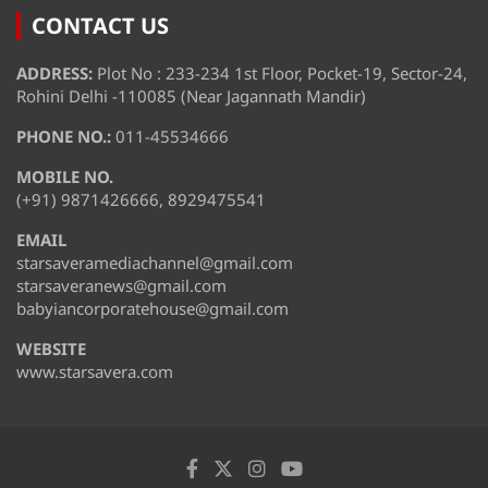
CONTACT US
ADDRESS:
Plot No : 233-234 1st Floor, Pocket-19, Sector-24,
Rohini Delhi -110085 (Near Jagannath Mandir)
PHONE NO.:
011-45534666
MOBILE NO.
(+91) 9871426666, 8929475541
EMAIL
starsaveramediachannel@gmail.com
starsaveranews@gmail.com
babyiancorporatehouse@gmail.com
WEBSITE
www.starsavera.com