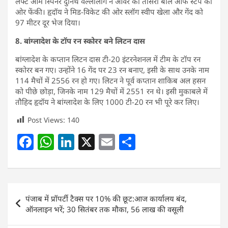
लेफ्ट आर्म स्पिनर दुनिथ वेल्लालागे ने ओवर की तीसरी बॉल ऑफ स्टंप की
ओर फेंकी। हृदॉय ने मिड-विकेट की ओर स्लॉग स्वीप खेला और गेंद को
97 मीटर दूर भेज दिया।
8. बांग्लादेश के टॉप रन स्कोरर बने लिटन दास
बांग्लादेश के कप्तान लिटन दास टी-20 इंटरनेशनल में टीम के टॉप रन
स्कोरर बन गए। उन्होंने 16 गेंद पर 23 रन बनाए, इसी के साथ उनके नाम
114 मैचों में 2556 रन हो गए। लिटन ने पूर्व कप्तान शाकिब अल हसन
को पीछे छोड़ा, जिनके नाम 129 मैचों में 2551 रन थे। इसी मुकाबले में
तौहिद हृदॉय ने बांग्लादेश के लिए 1000 टी-20 रन भी पूरे कर लिए।
Post Views:
140
F
W
Li
X
E
S
a
h
n
m
h
c
at
k
ai
ar
e
s
e
l
e
Post
पंजाब में प्रॉपर्टी टैक्स पर 10% की छूट:आज कार्यालय बंद,
b
A
dI
navigation
ऑनलाइन भरें; 30 सितंबर तक मौका, 56 लाख की वसूली
o
p
n