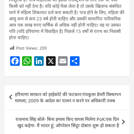
किसी को नहीं देना है। यदि कोई पैसा लेता है तो उसके खिलाफ संबंधित
थाने में महिला शिकायत दर्ज करा सकती है। पात्र होने के लिए, महिला की
आयु कम से कम 23 वर्ष होनी चाहिए और उसकी सत्यापित पारिवारिक
आय एक लाख रुपए वार्षिक से अधिक नहीं होनी चाहिए। वह या उसका
पति (यदि हरियाणा में विवाहित है) पिछले 15 वर्षों से राज्य का निवासी
होना चाहिए।
Post Views:
209
F
W
Li
X
E
S
a
h
n
m
h
c
at
k
ai
ar
e
s
e
l
e
Post
हरियाणा सरकार को हाईकोर्ट की फटकार:पंचकूला डेयरी विस्थापन
b
A
dI
navigation
मामला; 2009 के आदेश का पालन न करने पर अधिकारी तलब
o
p
n
o
p
राजनाथ सिंह बोले- बिना हमला किए वापस मिलेगा PoK:एक दिन
k
खुद कहेगा- मैं भारत हूं; ऑपरेशन सिंदूर दोबारा शुरू हो सकता है